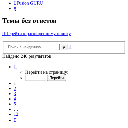
Fusion GURU
Поиск
Темы без ответов
Перейти к расширенному поиску
Расширенный
Поиск
поиск
Найдено 240 результатов
Страница
1
Перейти на страницу:
из
12
1
2
3
4
5
…
12
След.