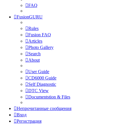
FAQ
FusionGURU
Rules
Fusion FAQ
Articles
Photo Gallery
Search
About
User Guide
CD6000 Guide
Self Diagnostic
DTC View
Documentstion & Files
Непрочитанные сообщения
Вход
Регистрация