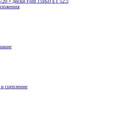
720 + диски Ford 15x6JJ ET 52.5
дложения
вание
 и сцепление