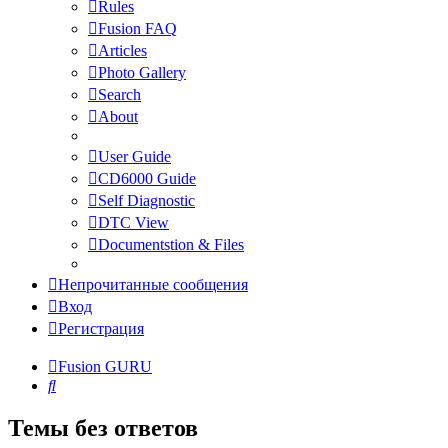
Rules
Fusion FAQ
Articles
Photo Gallery
Search
About
User Guide
CD6000 Guide
Self Diagnostic
DTC View
Documentstion & Files
Непрочитанные сообщения
Вход
Регистрация
Fusion GURU
Поиск
Темы без ответов