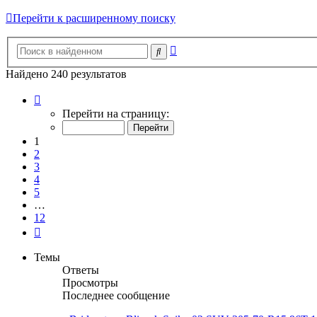
Перейти к расширенному поиску
Расширенный
Поиск
поиск
Найдено 240 результатов
Страница
1
Перейти на страницу:
из
12
1
2
3
4
5
…
12
След.
Темы
Ответы
Просмотры
Последнее сообщение