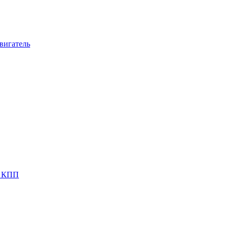
вигатель
я КПП