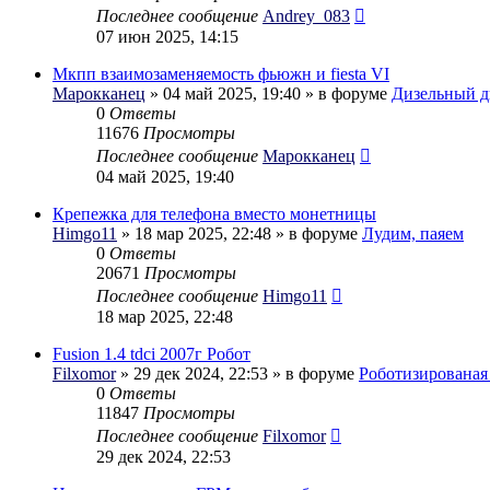
Последнее сообщение
Andrey_083
07 июн 2025, 14:15
Мкпп взаимозаменяемость фьюжн и fiesta VI
Марокканец
» 04 май 2025, 19:40 » в форуме
Дизельный д
0
Ответы
11676
Просмотры
Последнее сообщение
Марокканец
04 май 2025, 19:40
Крепежка для телефона вместо монетницы
Himgo11
» 18 мар 2025, 22:48 » в форуме
Лудим, паяем
0
Ответы
20671
Просмотры
Последнее сообщение
Himgo11
18 мар 2025, 22:48
Fusion 1.4 tdci 2007г Робот
Filxomor
» 29 дек 2024, 22:53 » в форуме
Роботизирована
0
Ответы
11847
Просмотры
Последнее сообщение
Filxomor
29 дек 2024, 22:53