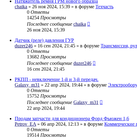
Натяжитель ремня ГРМ нового образца
chaika
» 26 ноя 2024, 15:39 » в форуме
Техчасть
0
Ответы
14254
Просмотры
Последнее сообщение
chaika
26 ноя 2024, 15:39
Датчик (реле) давления ГУР
duzer246
» 16 сен 2024, 21:45 » в форуме
Трансмиссия, ру
0
Ответы
13682
Просмотры
Последнее сообщение
duzer246
16 сен 2024, 21:45
РКПП - невключение 1-й и 3-й передач.
Galaxy_m31
» 22 апр 2024, 19:44 » в форуме
Электрообор
0
Ответы
15752
Просмотры
Последнее сообщение
Galaxy_m31
22 апр 2024, 19:44
Продам запчасти для кондиционера Форд Фьюжен 1,6
Petrov_EA
» 06 апр 2024, 12:13 » в форуме
Коммерческие 
0
Ответы
19514
Просмотры