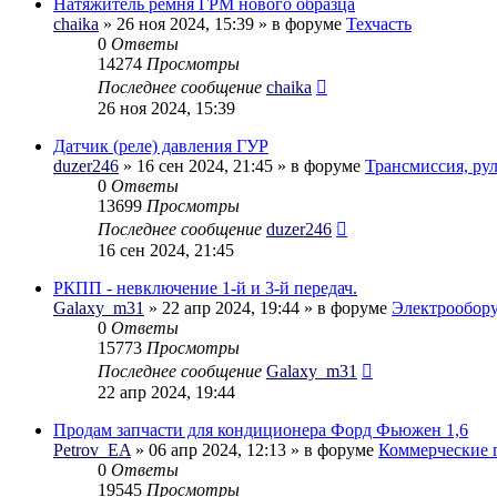
Натяжитель ремня ГРМ нового образца
chaika
» 26 ноя 2024, 15:39 » в форуме
Техчасть
0
Ответы
14274
Просмотры
Последнее сообщение
chaika
26 ноя 2024, 15:39
Датчик (реле) давления ГУР
duzer246
» 16 сен 2024, 21:45 » в форуме
Трансмиссия, ру
0
Ответы
13699
Просмотры
Последнее сообщение
duzer246
16 сен 2024, 21:45
РКПП - невключение 1-й и 3-й передач.
Galaxy_m31
» 22 апр 2024, 19:44 » в форуме
Электрообор
0
Ответы
15773
Просмотры
Последнее сообщение
Galaxy_m31
22 апр 2024, 19:44
Продам запчасти для кондиционера Форд Фьюжен 1,6
Petrov_EA
» 06 апр 2024, 12:13 » в форуме
Коммерческие 
0
Ответы
19545
Просмотры