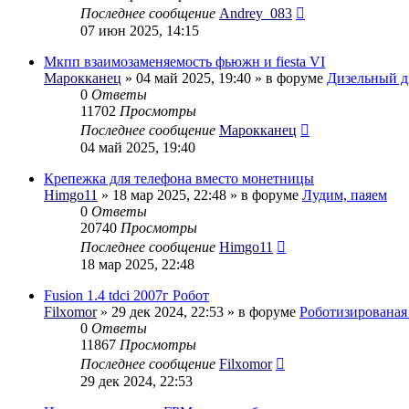
Последнее сообщение
Andrey_083
07 июн 2025, 14:15
Мкпп взаимозаменяемость фьюжн и fiesta VI
Марокканец
» 04 май 2025, 19:40 » в форуме
Дизельный д
0
Ответы
11702
Просмотры
Последнее сообщение
Марокканец
04 май 2025, 19:40
Крепежка для телефона вместо монетницы
Himgo11
» 18 мар 2025, 22:48 » в форуме
Лудим, паяем
0
Ответы
20740
Просмотры
Последнее сообщение
Himgo11
18 мар 2025, 22:48
Fusion 1.4 tdci 2007г Робот
Filxomor
» 29 дек 2024, 22:53 » в форуме
Роботизирована
0
Ответы
11867
Просмотры
Последнее сообщение
Filxomor
29 дек 2024, 22:53