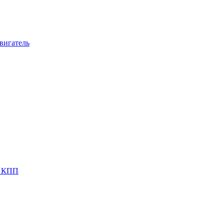
вигатель
я КПП