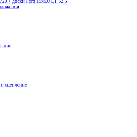
720 + диски Ford 15x6JJ ET 52.5
дложения
вание
 и сцепление