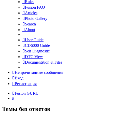
Rules
Fusion FAQ
Articles
Photo Gallery
Search
About
User Guide
CD6000 Guide
Self Diagnostic
DTC View
Documentstion & Files
Непрочитанные сообщения
Вход
Регистрация
Fusion GURU
Поиск
Темы без ответов