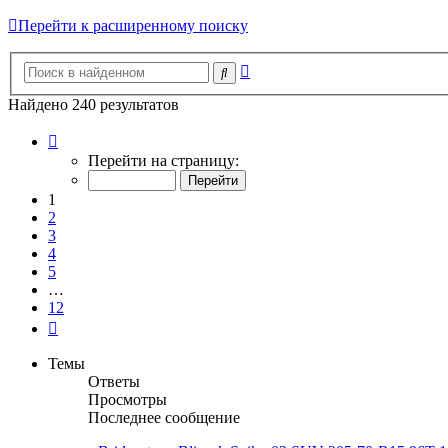
Перейти к расширенному поиску
Расширенный
Поиск
поиск
Найдено 240 результатов
Страница
1
Перейти на страницу:
из
12
1
2
3
4
5
…
12
След.
Темы
Ответы
Просмотры
Последнее сообщение