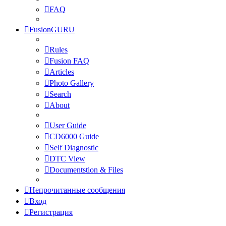
FAQ
FusionGURU
Rules
Fusion FAQ
Articles
Photo Gallery
Search
About
User Guide
CD6000 Guide
Self Diagnostic
DTC View
Documentstion & Files
Непрочитанные сообщения
Вход
Регистрация