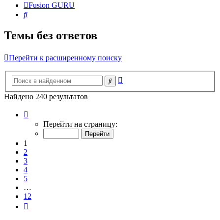
Fusion GURU
Поиск
Темы без ответов
Перейти к расширенному поиску
Расширенный
Поиск
поиск
Найдено 240 результатов
Страница
1
Перейти на страницу:
из
12
1
2
3
4
5
…
12
След.