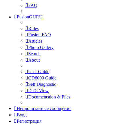
FAQ
FusionGURU
Rules
Fusion FAQ
Articles
Photo Gallery
Search
About
User Guide
CD6000 Guide
Self Diagnostic
DTC View
Documentstion & Files
Непрочитанные сообщения
Вход
Регистрация