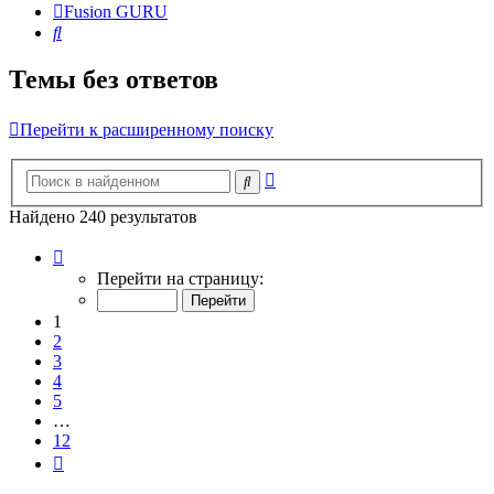
Fusion GURU
Поиск
Темы без ответов
Перейти к расширенному поиску
Расширенный
Поиск
поиск
Найдено 240 результатов
Страница
1
Перейти на страницу:
из
12
1
2
3
4
5
…
12
След.