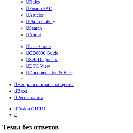
Rules
Fusion FAQ
Articles
Photo Gallery
Search
About
User Guide
CD6000 Guide
Self Diagnostic
DTC View
Documentstion & Files
Непрочитанные сообщения
Вход
Регистрация
Fusion GURU
Поиск
Темы без ответов