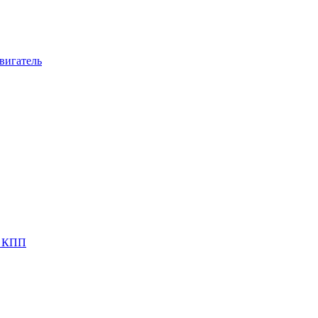
вигатель
я КПП