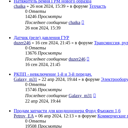
Натяжитель ремня ГРМ нового образца
chaika
» 26 ноя 2024, 15:39 » в форуме
Техчасть
0
Ответы
14246
Просмотры
Последнее сообщение
chaika
26 ноя 2024, 15:39
Датчик (реле) давления ГУР
duzer246
» 16 сен 2024, 21:45 » в форуме
Трансмиссия, ру
0
Ответы
13676
Просмотры
Последнее сообщение
duzer246
16 сен 2024, 21:45
РКПП - невключение 1-й и 3-й передач.
Galaxy_m31
» 22 апр 2024, 19:44 » в форуме
Электрообор
0
Ответы
15746
Просмотры
Последнее сообщение
Galaxy_m31
22 апр 2024, 19:44
Продам запчасти для кондиционера Форд Фьюжен 1,6
Petrov_EA
» 06 апр 2024, 12:13 » в форуме
Коммерческие 
0
Ответы
19508
Просмотры