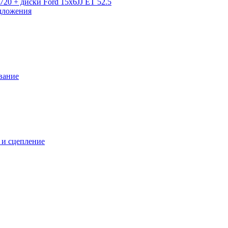
720 + диски Ford 15x6JJ ET 52.5
дложения
вание
 и сцепление