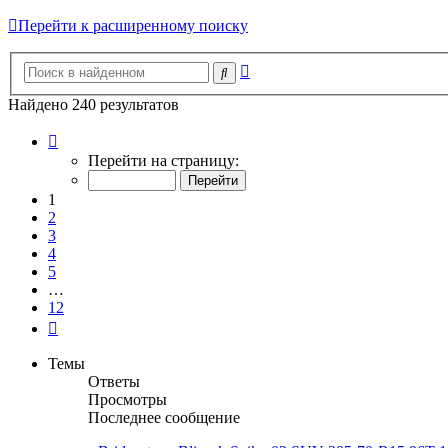
Перейти к расширенному поиску
Расширенный
Поиск
поиск
Найдено 240 результатов
Страница
1
Перейти на страницу:
из
12
1
2
3
4
5
…
12
След.
Темы
Ответы
Просмотры
Последнее сообщение