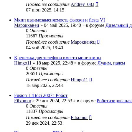
Последнее сообщение
Andrey_083
07 июн 2025, 14:15
Мкпп взаимозаменяемость фьюжн и fiesta VI
Марокканец
» 04 май 2025, 19:40 » в форуме
Дизельный д
0
Ответы
11667
Просмотры
Последнее сообщение
Марокканец
04 май 2025, 19:40
Крепежка для телефона вместо монетницы
Himgo11
» 18 мар 2025, 22:48 » в форуме
Лудим, паяем
0
Ответы
20651
Просмотры
Последнее сообщение
Himgo11
18 мар 2025, 22:48
Fusion 1.4 tdci 2007г Робот
Filxomor
» 29 дек 2024, 22:53 » в форуме
Роботизирована
0
Ответы
11837
Просмотры
Последнее сообщение
Filxomor
29 дек 2024, 22:53