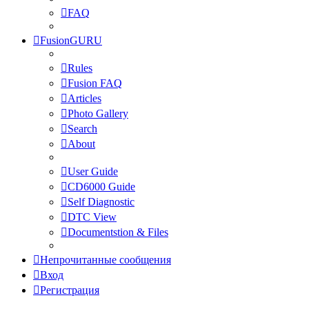
FAQ
FusionGURU
Rules
Fusion FAQ
Articles
Photo Gallery
Search
About
User Guide
CD6000 Guide
Self Diagnostic
DTC View
Documentstion & Files
Непрочитанные сообщения
Вход
Регистрация