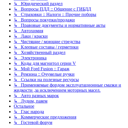
↳ Юридический раздел
↳ Вопросы ПДД :: Общение с ГИБДД
↳ Страховки :: Налоги :: Прочие поборы
↳ Вопросы покупки/продажи
↳ Правовые документы и нормативные акты
↳ Автохимия
↳ Лаки / краски
↳ Чистящие / моющие стредства
↳ Клеевые составы / герметики
↳ Хозяйственный раздел
↳ Электроника
↳ Коды для магнитол серии V
↳ Мой Ford Fusion :: Гараж
↳ Ремзона :: Очумелые ручки
↳ Ссылки на полезные ресурсы
↳ Применяемые фордом эксплуатационные смазки и
жидкости ,за исключением моторных масел.
↳ Авто разных марок
↳ Лудим, паяем
Остальное
↳ Глас народа
↳ Коммерческие предложения
↳ Гостевой форум