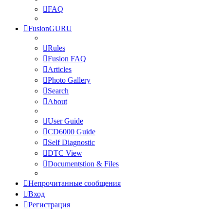
FAQ
FusionGURU
Rules
Fusion FAQ
Articles
Photo Gallery
Search
About
User Guide
CD6000 Guide
Self Diagnostic
DTC View
Documentstion & Files
Непрочитанные сообщения
Вход
Регистрация