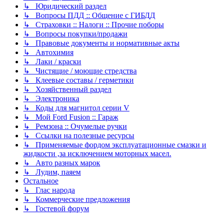
↳ Юридический раздел
↳ Вопросы ПДД :: Общение с ГИБДД
↳ Страховки :: Налоги :: Прочие поборы
↳ Вопросы покупки/продажи
↳ Правовые документы и нормативные акты
↳ Автохимия
↳ Лаки / краски
↳ Чистящие / моющие стредства
↳ Клеевые составы / герметики
↳ Хозяйственный раздел
↳ Электроника
↳ Коды для магнитол серии V
↳ Мой Ford Fusion :: Гараж
↳ Ремзона :: Очумелые ручки
↳ Ссылки на полезные ресурсы
↳ Применяемые фордом эксплуатационные смазки и
жидкости ,за исключением моторных масел.
↳ Авто разных марок
↳ Лудим, паяем
Остальное
↳ Глас народа
↳ Коммерческие предложения
↳ Гостевой форум