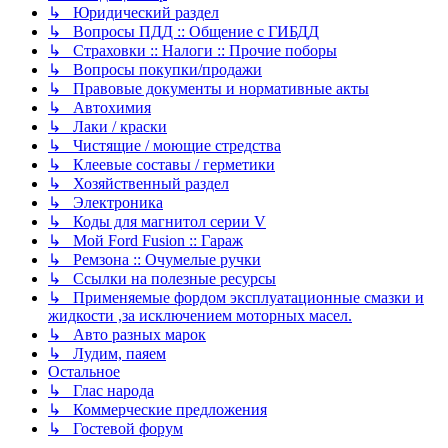
↳ Юридический раздел
↳ Вопросы ПДД :: Общение с ГИБДД
↳ Страховки :: Налоги :: Прочие поборы
↳ Вопросы покупки/продажи
↳ Правовые документы и нормативные акты
↳ Автохимия
↳ Лаки / краски
↳ Чистящие / моющие стредства
↳ Клеевые составы / герметики
↳ Хозяйственный раздел
↳ Электроника
↳ Коды для магнитол серии V
↳ Мой Ford Fusion :: Гараж
↳ Ремзона :: Очумелые ручки
↳ Ссылки на полезные ресурсы
↳ Применяемые фордом эксплуатационные смазки и
жидкости ,за исключением моторных масел.
↳ Авто разных марок
↳ Лудим, паяем
Остальное
↳ Глас народа
↳ Коммерческие предложения
↳ Гостевой форум