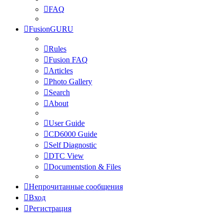
FAQ
FusionGURU
Rules
Fusion FAQ
Articles
Photo Gallery
Search
About
User Guide
CD6000 Guide
Self Diagnostic
DTC View
Documentstion & Files
Непрочитанные сообщения
Вход
Регистрация