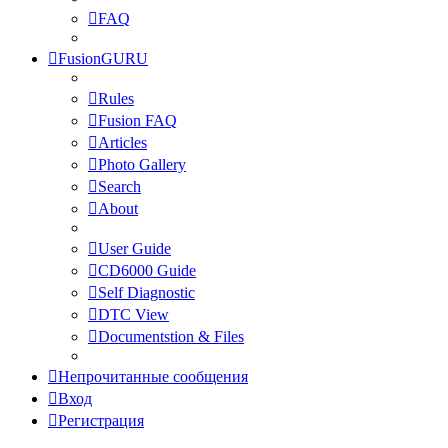
FAQ
FusionGURU
Rules
Fusion FAQ
Articles
Photo Gallery
Search
About
User Guide
CD6000 Guide
Self Diagnostic
DTC View
Documentstion & Files
Непрочитанные сообщения
Вход
Регистрация