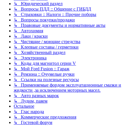
↳ Юридический раздел
↳ Вопросы ПДД :: Общение с ГИБДД
↳ Страховки :: Налоги :: Прочие поборы
↳ Вопросы покупки/продажи
↳ Правовые документы и нормативные акты
↳ Автохимия
↳ Лаки / краски
↳ Чистящие / моющие стредства
↳ Клеевые составы / герметики
↳ Хозяйственный раздел
↳ Электроника
↳ Коды для магнитол серии V
↳ Мой Ford Fusion :: Гараж
↳ Ремзона :: Очумелые ручки
↳ Ссылки на полезные ресурсы
↳ Применяемые фордом эксплуатационные смазки и
жидкости ,за исключением моторных масел.
↳ Авто разных марок
↳ Лудим, паяем
Остальное
↳ Глас народа
↳ Коммерческие предложения
↳ Гостевой форум