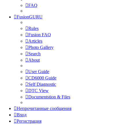
FAQ
FusionGURU
Rules
Fusion FAQ
Articles
Photo Gallery
Search
About
User Guide
CD6000 Guide
Self Diagnostic
DTC View
Documentstion & Files
Непрочитанные сообщения
Вход
Регистрация