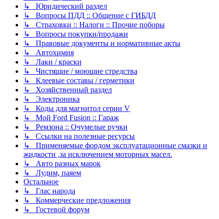
↳ Юридический раздел
↳ Вопросы ПДД :: Общение с ГИБДД
↳ Страховки :: Налоги :: Прочие поборы
↳ Вопросы покупки/продажи
↳ Правовые документы и нормативные акты
↳ Автохимия
↳ Лаки / краски
↳ Чистящие / моющие стредства
↳ Клеевые составы / герметики
↳ Хозяйственный раздел
↳ Электроника
↳ Коды для магнитол серии V
↳ Мой Ford Fusion :: Гараж
↳ Ремзона :: Очумелые ручки
↳ Ссылки на полезные ресурсы
↳ Применяемые фордом эксплуатационные смазки и
жидкости ,за исключением моторных масел.
↳ Авто разных марок
↳ Лудим, паяем
Остальное
↳ Глас народа
↳ Коммерческие предложения
↳ Гостевой форум