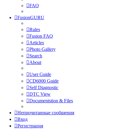
FAQ
FusionGURU
Rules
Fusion FAQ
Articles
Photo Gallery
Search
About
User Guide
CD6000 Guide
Self Diagnostic
DTC View
Documentstion & Files
Непрочитанные сообщения
Вход
Регистрация