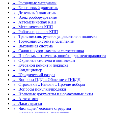
↳ Расходные материалы
↳ Бензиновый двигатель
↳ Дизельный двигатель
↳ Электрооборудование
↳ Автоматическая КПП
↳ Механическая КПП
↳ Роботизированая КПП
↳ Трансмиссия, рулевое управление и подвеска
↳ Тормозная система и сцепление
↳ Выхлопная система
↳ Салон и кузов, лампы и светотехника
↳ Проблемы с запуском, ошибки, др. неисправности
↳ Охранные системы и комплексы
↳ Кузовной ремонт и покраска
↳ Кондиционер
↳ Юридический раздел
↳ Вопросы ПДД :: Общение с ГИБДД
↳ Страховки :: Налоги :: Прочие поборы
↳ Вопросы покупки/продажи
↳ Правовые документы и нормативные акты
↳ Автохимия
↳ Лаки / краски
↳ Чистящие / моющие стредства