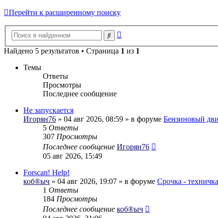
Перейти к расширенному поиску
Расширенный
Поиск
поиск
Найдено 5 результатов • Страница
1
из
1
Темы
Ответы
Просмотры
Последнее сообщение
Не запускается
Игорян76
» 04 авг 2026, 08:59 » в форуме
Бензиновый дви
5
Ответы
307
Просмотры
Последнее сообщение
Игорян76
05 авг 2026, 15:49
Forscan! Help!
коб®ыч
» 04 авг 2026, 19:07 » в форуме
Срочка - техничк
1
Ответы
184
Просмотры
Последнее сообщение
коб®ыч