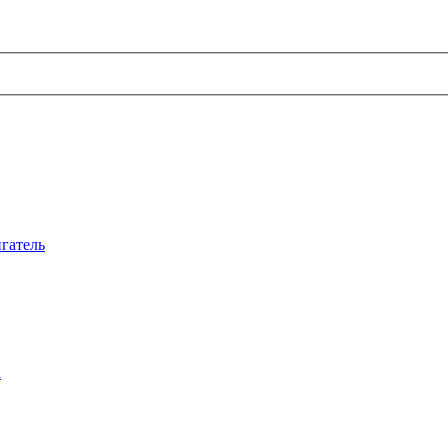
гатель
а