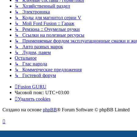
↳ Клеевые составы / герметики
↳ Хозяйственный раздел
↳ Электроника
↳ Коды для магнитол серии V
↳ Мой Ford Fusion :: Гараж
↳ Ремзона :: Очумелые ручки
↳ Ссылки на полезные ресурсы
↳ Применяемые фордом эксплуатационные смазки и жид
↳ Авто разных марок
↳ Лудим, паяем
Остальное
↳ Глас народа
↳ Коммерческие предложения
↳ Гостевой форум
Fusion GURU
Часовой пояс:
UTC+03:00
Удалить cookies
Создано на основе
phpBB
® Forum Software © phpBB Limited