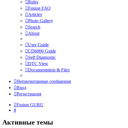
Rules
Fusion FAQ
Articles
Photo Gallery
Search
About
User Guide
CD6000 Guide
Self Diagnostic
DTC View
Documentstion & Files
Непрочитанные сообщения
Вход
Регистрация
Fusion GURU
Поиск
Активные темы