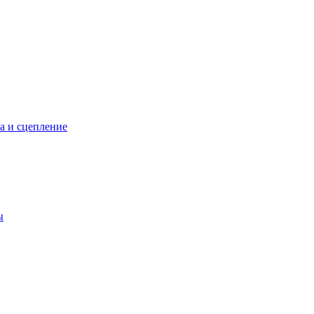
а и сцепление
ы