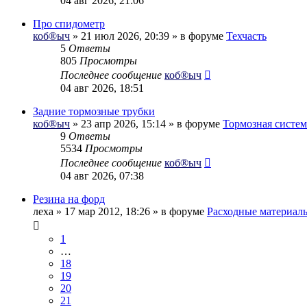
04 авг 2026, 21:06
Про спидометр
коб®ыч
» 21 июл 2026, 20:39 » в форуме
Техчасть
5
Ответы
805
Просмотры
Последнее сообщение
коб®ыч
04 авг 2026, 18:51
Задние тормозные трубки
коб®ыч
» 23 апр 2026, 15:14 » в форуме
Тормозная систем
9
Ответы
5534
Просмотры
Последнее сообщение
коб®ыч
04 авг 2026, 07:38
Резина на форд
леха
» 17 мар 2012, 18:26 » в форуме
Расходные материал
1
…
18
19
20
21