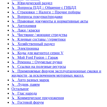
↳ Юридический раздел
↳ Вопросы ПДД :: Общение с ГИБДД
↳ Страховки :: Налоги :: Прочие поборы
↳ Вопросы покупки/продажи
↳ Правовые документы и нормативные акты
↳ Автохимия
↳ Лаки / краски
↳ Чистящие / моющие стредства
↳ Клеевые составы / герметики
↳ Хозяйственный раздел
↳ Электроника
↳ Коды для магнитол серии V
↳ Мой Ford Fusion :: Гараж
↳ Ремзона :: Очумелые ручки
↳ Ссылки на полезные ресурсы
↳ Применяемые фордом эксплуатационные смазки и
жидкости ,за исключением моторных масел.
↳ Авто разных марок
↳ Лудим, паяем
Остальное
↳ Глас народа
↳ Коммерческие предложения
↳ Гостевой форум