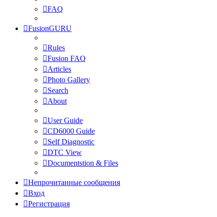
FAQ
FusionGURU
Rules
Fusion FAQ
Articles
Photo Gallery
Search
About
User Guide
CD6000 Guide
Self Diagnostic
DTC View
Documentstion & Files
Непрочитанные сообщения
Вход
Регистрация