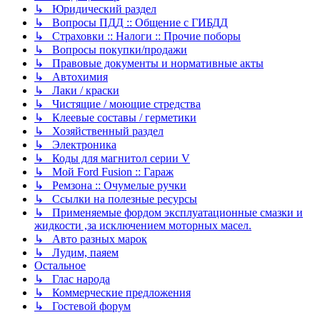
↳ Юридический раздел
↳ Вопросы ПДД :: Общение с ГИБДД
↳ Страховки :: Налоги :: Прочие поборы
↳ Вопросы покупки/продажи
↳ Правовые документы и нормативные акты
↳ Автохимия
↳ Лаки / краски
↳ Чистящие / моющие стредства
↳ Клеевые составы / герметики
↳ Хозяйственный раздел
↳ Электроника
↳ Коды для магнитол серии V
↳ Мой Ford Fusion :: Гараж
↳ Ремзона :: Очумелые ручки
↳ Ссылки на полезные ресурсы
↳ Применяемые фордом эксплуатационные смазки и
жидкости ,за исключением моторных масел.
↳ Авто разных марок
↳ Лудим, паяем
Остальное
↳ Глас народа
↳ Коммерческие предложения
↳ Гостевой форум