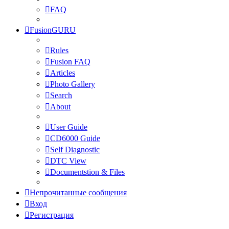
FAQ
FusionGURU
Rules
Fusion FAQ
Articles
Photo Gallery
Search
About
User Guide
CD6000 Guide
Self Diagnostic
DTC View
Documentstion & Files
Непрочитанные сообщения
Вход
Регистрация