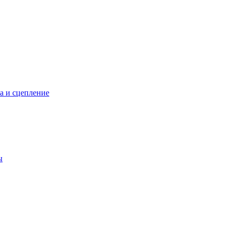
а и сцепление
ы