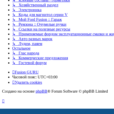
↳ Клеевые составы / герметики
↳ Хозяйственный раздел
↳ Электроника
↳ Коды для магнитол серии V
↳ Мой Ford Fusion :: Гараж
↳ Ремзона :: Очумелые ручки
↳ Ссылки на полезные ресурсы
↳ Применяемые фордом эксплуатационные смазки и жид
↳ Авто разных марок
↳ Лудим, паяем
Остальное
↳ Глас народа
↳ Коммерческие предложения
↳ Гостевой форум
Fusion GURU
Часовой пояс:
UTC+03:00
Удалить cookies
Создано на основе
phpBB
® Forum Software © phpBB Limited