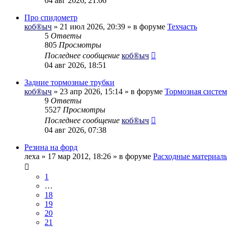
04 авг 2026, 21:06
Про спидометр
коб®ыч
» 21 июл 2026, 20:39 » в форуме
Техчасть
5
Ответы
805
Просмотры
Последнее сообщение
коб®ыч
04 авг 2026, 18:51
Задние тормозные трубки
коб®ыч
» 23 апр 2026, 15:14 » в форуме
Тормозная систем
9
Ответы
5527
Просмотры
Последнее сообщение
коб®ыч
04 авг 2026, 07:38
Резина на форд
леха
» 17 мар 2012, 18:26 » в форуме
Расходные материал
1
…
18
19
20
21