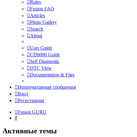
Rules
Fusion FAQ
Articles
Photo Gallery
Search
About
User Guide
CD6000 Guide
Self Diagnostic
DTC View
Documentstion & Files
Непрочитанные сообщения
Вход
Регистрация
Fusion GURU
Поиск
Активные темы