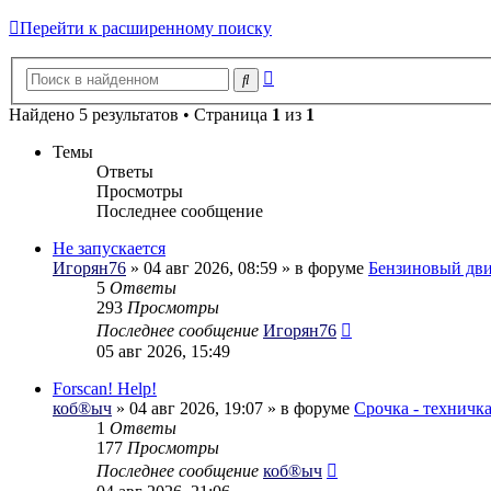
Перейти к расширенному поиску
Расширенный
Поиск
поиск
Найдено 5 результатов • Страница
1
из
1
Темы
Ответы
Просмотры
Последнее сообщение
Не запускается
Игорян76
» 04 авг 2026, 08:59 » в форуме
Бензиновый дви
5
Ответы
293
Просмотры
Последнее сообщение
Игорян76
05 авг 2026, 15:49
Forscan! Help!
коб®ыч
» 04 авг 2026, 19:07 » в форуме
Срочка - техничк
1
Ответы
177
Просмотры
Последнее сообщение
коб®ыч