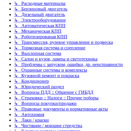
↳ Расходные материалы
↳ Бензиновый двигатель
↳ Дизельный двигатель
↳ Электрооборудование
↳ Автоматическая КПП
↳ Механическая КПП
↳ Роботизированая КПП
↳ Трансмиссия, рулевое управление и подвеска
↳ Тормозная система и сцепление
↳ Выхлопная система
↳ Салон и кузов, лампы и светотехника
↳ Проблемы с запуском, ошибки, др. неисправности
↳ Охранные системы и комплексы
↳ Кузовной ремонт и покраска
↳ Кондиционер
↳ Юридический раздел
↳ Вопросы ПДД :: Общение с ГИБДД
↳ Страховки :: Налоги :: Прочие поборы
↳ Вопросы покупки/продажи
↳ Правовые документы и нормативные акты
↳ Автохимия
↳ Лаки / краски
↳ Чистящие / моющие стредства