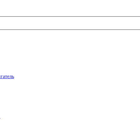
гатель
а