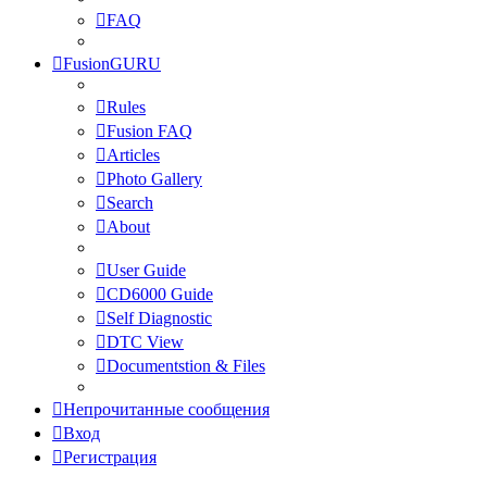
FAQ
FusionGURU
Rules
Fusion FAQ
Articles
Photo Gallery
Search
About
User Guide
CD6000 Guide
Self Diagnostic
DTC View
Documentstion & Files
Непрочитанные сообщения
Вход
Регистрация