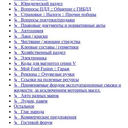
↳ Юридический раздел
↳ Вопросы ПДД :: Общение с ГИБДД
↳ Страховки :: Налоги :: Прочие поборы
↳ Вопросы покупки/продажи
↳ Правовые документы и нормативные акты
↳ Автохимия
↳ Лаки / краски
↳ Чистящие / моющие стредства
↳ Клеевые составы / герметики
↳ Хозяйственный раздел
↳ Электроника
↳ Коды для магнитол серии V
↳ Мой Ford Fusion :: Гараж
↳ Ремзона :: Очумелые ручки
↳ Ссылки на полезные ресурсы
↳ Применяемые фордом эксплуатационные смазки и
жидкости ,за исключением моторных масел.
↳ Авто разных марок
↳ Лудим, паяем
Остальное
↳ Глас народа
↳ Коммерческие предложения
↳ Гостевой форум