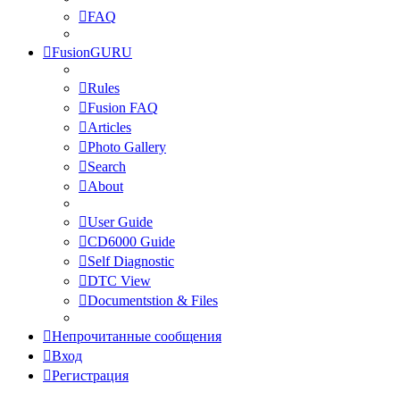
FAQ
FusionGURU
Rules
Fusion FAQ
Articles
Photo Gallery
Search
About
User Guide
CD6000 Guide
Self Diagnostic
DTC View
Documentstion & Files
Непрочитанные сообщения
Вход
Регистрация