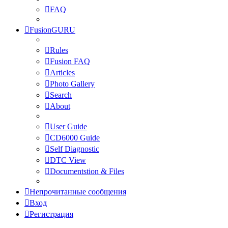
FAQ
FusionGURU
Rules
Fusion FAQ
Articles
Photo Gallery
Search
About
User Guide
CD6000 Guide
Self Diagnostic
DTC View
Documentstion & Files
Непрочитанные сообщения
Вход
Регистрация