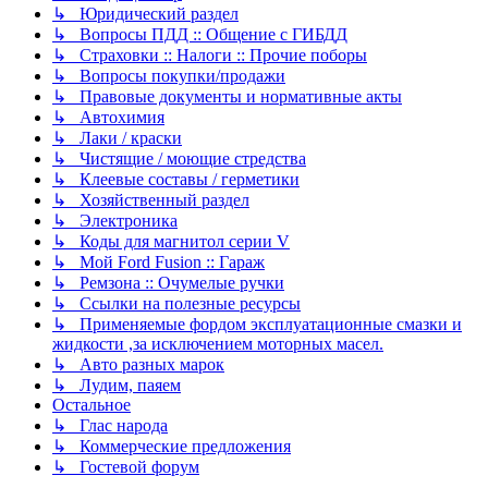
↳ Юридический раздел
↳ Вопросы ПДД :: Общение с ГИБДД
↳ Страховки :: Налоги :: Прочие поборы
↳ Вопросы покупки/продажи
↳ Правовые документы и нормативные акты
↳ Автохимия
↳ Лаки / краски
↳ Чистящие / моющие стредства
↳ Клеевые составы / герметики
↳ Хозяйственный раздел
↳ Электроника
↳ Коды для магнитол серии V
↳ Мой Ford Fusion :: Гараж
↳ Ремзона :: Очумелые ручки
↳ Ссылки на полезные ресурсы
↳ Применяемые фордом эксплуатационные смазки и
жидкости ,за исключением моторных масел.
↳ Авто разных марок
↳ Лудим, паяем
Остальное
↳ Глас народа
↳ Коммерческие предложения
↳ Гостевой форум