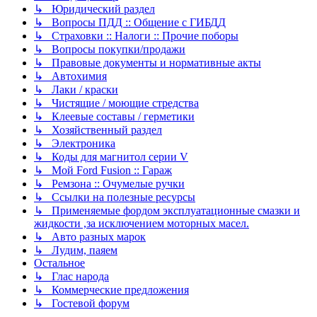
↳ Юридический раздел
↳ Вопросы ПДД :: Общение с ГИБДД
↳ Страховки :: Налоги :: Прочие поборы
↳ Вопросы покупки/продажи
↳ Правовые документы и нормативные акты
↳ Автохимия
↳ Лаки / краски
↳ Чистящие / моющие стредства
↳ Клеевые составы / герметики
↳ Хозяйственный раздел
↳ Электроника
↳ Коды для магнитол серии V
↳ Мой Ford Fusion :: Гараж
↳ Ремзона :: Очумелые ручки
↳ Ссылки на полезные ресурсы
↳ Применяемые фордом эксплуатационные смазки и
жидкости ,за исключением моторных масел.
↳ Авто разных марок
↳ Лудим, паяем
Остальное
↳ Глас народа
↳ Коммерческие предложения
↳ Гостевой форум