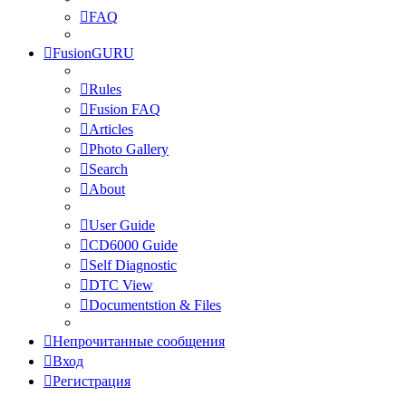
FAQ
FusionGURU
Rules
Fusion FAQ
Articles
Photo Gallery
Search
About
User Guide
CD6000 Guide
Self Diagnostic
DTC View
Documentstion & Files
Непрочитанные сообщения
Вход
Регистрация