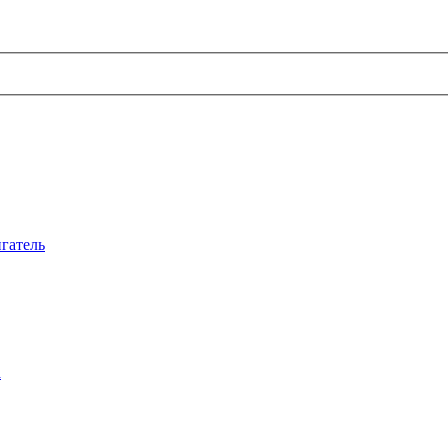
гатель
а