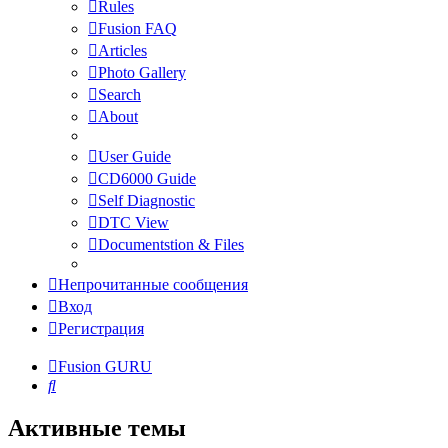
Rules
Fusion FAQ
Articles
Photo Gallery
Search
About
User Guide
CD6000 Guide
Self Diagnostic
DTC View
Documentstion & Files
Непрочитанные сообщения
Вход
Регистрация
Fusion GURU
Поиск
Активные темы