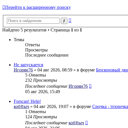
Перейти к расширенному поиску
Расширенный
Поиск
поиск
Найдено 5 результатов • Страница
1
из
1
Темы
Ответы
Просмотры
Последнее сообщение
Не запускается
Игорян76
» 04 авг 2026, 08:59 » в форуме
Бензиновый дви
5
Ответы
232
Просмотры
Последнее сообщение
Игорян76
05 авг 2026, 15:49
Forscan! Help!
коб®ыч
» 04 авг 2026, 19:07 » в форуме
Срочка - техничк
1
Ответы
124
Просмотры
Последнее сообщение
коб®ыч