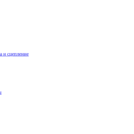
а и сцепление
ы