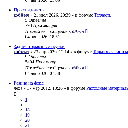
04 авг 2026, 21:06
Про спидометр
коб®ыч
» 21 июл 2026, 20:39 » в форуме
Техчасть
5
Ответы
793
Просмотры
Последнее сообщение
коб®ыч
04 авг 2026, 18:51
Задние тормозные трубки
коб®ыч
» 23 апр 2026, 15:14 » в форуме
Тормозная систем
9
Ответы
5494
Просмотры
Последнее сообщение
коб®ыч
04 авг 2026, 07:38
Резина на форд
леха
» 17 мар 2012, 18:26 » в форуме
Расходные материал
1
…
18
19
20
21