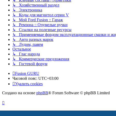
↳ Клеевые составы / герметики
↳ Хозяйственный раздел
↳ Электроника
↳ Коды для магнитол серии V
↳ Мой Ford Fusion :: Гараж
↳ Ремзона :: Очумелые ручки
↳ Ссылки на полезные ресурсы
↳ Применяемые фордом эксплуатационные смазки и жид
↳ Авто разных марок
↳ Лудим, паяем
Остальное
↳ Глас народа
↳ Коммерческие предложения
↳ Гостевой форум
Fusion GURU
Часовой пояс:
UTC+03:00
Удалить cookies
Создано на основе
phpBB
® Forum Software © phpBB Limited