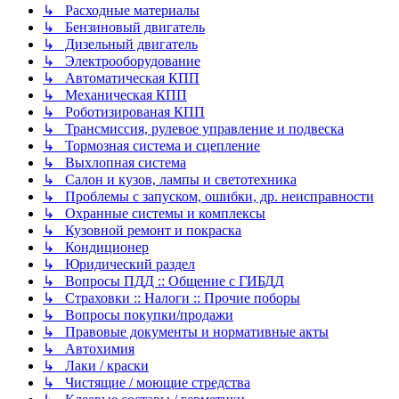
↳ Расходные материалы
↳ Бензиновый двигатель
↳ Дизельный двигатель
↳ Электрооборудование
↳ Автоматическая КПП
↳ Механическая КПП
↳ Роботизированая КПП
↳ Трансмиссия, рулевое управление и подвеска
↳ Тормозная система и сцепление
↳ Выхлопная система
↳ Салон и кузов, лампы и светотехника
↳ Проблемы с запуском, ошибки, др. неисправности
↳ Охранные системы и комплексы
↳ Кузовной ремонт и покраска
↳ Кондиционер
↳ Юридический раздел
↳ Вопросы ПДД :: Общение с ГИБДД
↳ Страховки :: Налоги :: Прочие поборы
↳ Вопросы покупки/продажи
↳ Правовые документы и нормативные акты
↳ Автохимия
↳ Лаки / краски
↳ Чистящие / моющие стредства