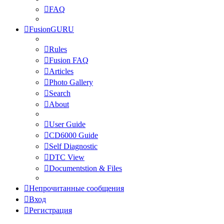
FAQ
FusionGURU
Rules
Fusion FAQ
Articles
Photo Gallery
Search
About
User Guide
CD6000 Guide
Self Diagnostic
DTC View
Documentstion & Files
Непрочитанные сообщения
Вход
Регистрация