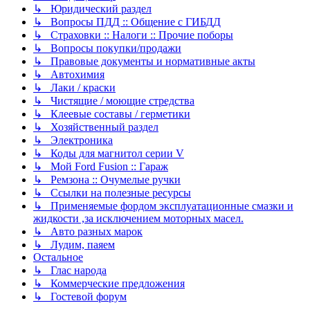
↳ Юридический раздел
↳ Вопросы ПДД :: Общение с ГИБДД
↳ Страховки :: Налоги :: Прочие поборы
↳ Вопросы покупки/продажи
↳ Правовые документы и нормативные акты
↳ Автохимия
↳ Лаки / краски
↳ Чистящие / моющие стредства
↳ Клеевые составы / герметики
↳ Хозяйственный раздел
↳ Электроника
↳ Коды для магнитол серии V
↳ Мой Ford Fusion :: Гараж
↳ Ремзона :: Очумелые ручки
↳ Ссылки на полезные ресурсы
↳ Применяемые фордом эксплуатационные смазки и
жидкости ,за исключением моторных масел.
↳ Авто разных марок
↳ Лудим, паяем
Остальное
↳ Глас народа
↳ Коммерческие предложения
↳ Гостевой форум