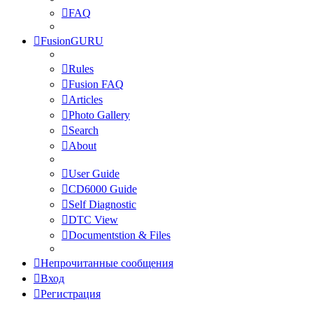
FAQ
FusionGURU
Rules
Fusion FAQ
Articles
Photo Gallery
Search
About
User Guide
CD6000 Guide
Self Diagnostic
DTC View
Documentstion & Files
Непрочитанные сообщения
Вход
Регистрация