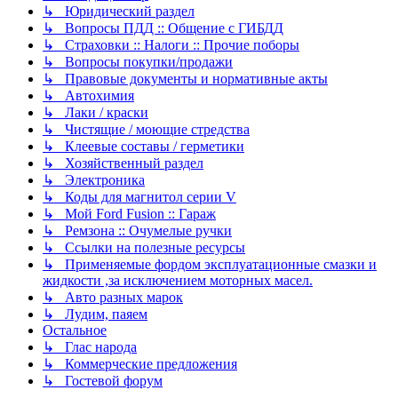
↳ Юридический раздел
↳ Вопросы ПДД :: Общение с ГИБДД
↳ Страховки :: Налоги :: Прочие поборы
↳ Вопросы покупки/продажи
↳ Правовые документы и нормативные акты
↳ Автохимия
↳ Лаки / краски
↳ Чистящие / моющие стредства
↳ Клеевые составы / герметики
↳ Хозяйственный раздел
↳ Электроника
↳ Коды для магнитол серии V
↳ Мой Ford Fusion :: Гараж
↳ Ремзона :: Очумелые ручки
↳ Ссылки на полезные ресурсы
↳ Применяемые фордом эксплуатационные смазки и
жидкости ,за исключением моторных масел.
↳ Авто разных марок
↳ Лудим, паяем
Остальное
↳ Глас народа
↳ Коммерческие предложения
↳ Гостевой форум