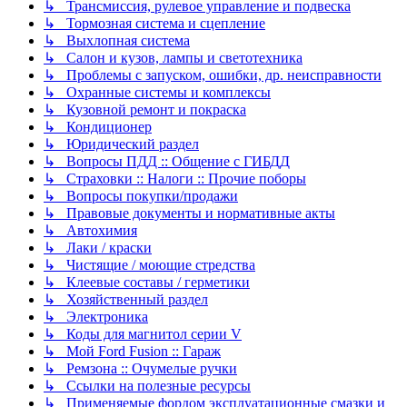
↳ Трансмиссия, рулевое управление и подвеска
↳ Тормозная система и сцепление
↳ Выхлопная система
↳ Салон и кузов, лампы и светотехника
↳ Проблемы с запуском, ошибки, др. неисправности
↳ Охранные системы и комплексы
↳ Кузовной ремонт и покраска
↳ Кондиционер
↳ Юридический раздел
↳ Вопросы ПДД :: Общение с ГИБДД
↳ Страховки :: Налоги :: Прочие поборы
↳ Вопросы покупки/продажи
↳ Правовые документы и нормативные акты
↳ Автохимия
↳ Лаки / краски
↳ Чистящие / моющие стредства
↳ Клеевые составы / герметики
↳ Хозяйственный раздел
↳ Электроника
↳ Коды для магнитол серии V
↳ Мой Ford Fusion :: Гараж
↳ Ремзона :: Очумелые ручки
↳ Ссылки на полезные ресурсы
↳ Применяемые фордом эксплуатационные смазки и