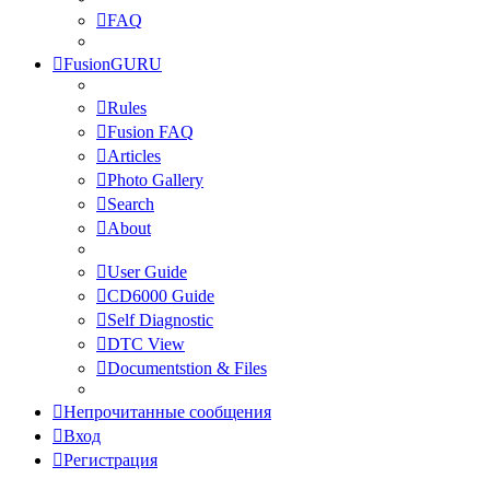
FAQ
FusionGURU
Rules
Fusion FAQ
Articles
Photo Gallery
Search
About
User Guide
CD6000 Guide
Self Diagnostic
DTC View
Documentstion & Files
Непрочитанные сообщения
Вход
Регистрация