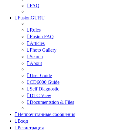
FAQ
FusionGURU
Rules
Fusion FAQ
Articles
Photo Gallery
Search
About
User Guide
CD6000 Guide
Self Diagnostic
DTC View
Documentstion & Files
Непрочитанные сообщения
Вход
Регистрация