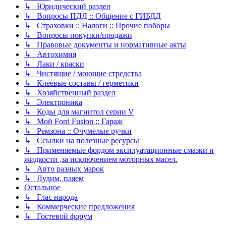
↳ Юридический раздел
↳ Вопросы ПДД :: Общение с ГИБДД
↳ Страховки :: Налоги :: Прочие поборы
↳ Вопросы покупки/продажи
↳ Правовые документы и нормативные акты
↳ Автохимия
↳ Лаки / краски
↳ Чистящие / моющие стредства
↳ Клеевые составы / герметики
↳ Хозяйственный раздел
↳ Электроника
↳ Коды для магнитол серии V
↳ Мой Ford Fusion :: Гараж
↳ Ремзона :: Очумелые ручки
↳ Ссылки на полезные ресурсы
↳ Применяемые фордом эксплуатационные смазки и
жидкости ,за исключением моторных масел.
↳ Авто разных марок
↳ Лудим, паяем
Остальное
↳ Глас народа
↳ Коммерческие предложения
↳ Гостевой форум