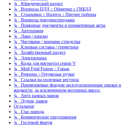
↳ Юридический раздел
↳ Вопросы ПДД :: Общение с ГИБДД
↳ Страховки :: Налоги :: Прочие поборы
↳ Вопросы покупки/продажи
↳ Правовые документы и нормативные акты
↳ Автохимия
↳ Лаки / краски
↳ Чистящие / моющие стредства
↳ Клеевые составы / герметики
↳ Хозяйственный раздел
↳ Электроника
↳ Коды для магнитол серии V
↳ Мой Ford Fusion :: Гараж
↳ Ремзона :: Очумелые ручки
↳ Ссылки на полезные ресурсы
↳ Применяемые фордом эксплуатационные смазки и
жидкости ,за исключением моторных масел.
↳ Авто разных марок
↳ Лудим, паяем
Остальное
↳ Глас народа
↳ Коммерческие предложения
↳ Гостевой форум