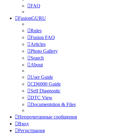
FAQ
FusionGURU
Rules
Fusion FAQ
Articles
Photo Gallery
Search
About
User Guide
CD6000 Guide
Self Diagnostic
DTC View
Documentstion & Files
Непрочитанные сообщения
Вход
Регистрация