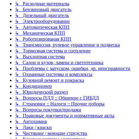
↳ Расходные материалы
↳ Бензиновый двигатель
↳ Дизельный двигатель
↳ Электрооборудование
↳ Автоматическая КПП
↳ Механическая КПП
↳ Роботизированая КПП
↳ Трансмиссия, рулевое управление и подвеска
↳ Тормозная система и сцепление
↳ Выхлопная система
↳ Салон и кузов, лампы и светотехника
↳ Проблемы с запуском, ошибки, др. неисправности
↳ Охранные системы и комплексы
↳ Кузовной ремонт и покраска
↳ Кондиционер
↳ Юридический раздел
↳ Вопросы ПДД :: Общение с ГИБДД
↳ Страховки :: Налоги :: Прочие поборы
↳ Вопросы покупки/продажи
↳ Правовые документы и нормативные акты
↳ Автохимия
↳ Лаки / краски
↳ Чистящие / моющие стредства