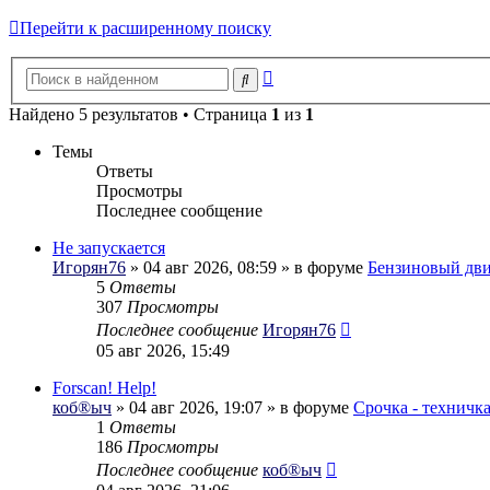
Перейти к расширенному поиску
Расширенный
Поиск
поиск
Найдено 5 результатов • Страница
1
из
1
Темы
Ответы
Просмотры
Последнее сообщение
Не запускается
Игорян76
» 04 авг 2026, 08:59 » в форуме
Бензиновый дви
5
Ответы
307
Просмотры
Последнее сообщение
Игорян76
05 авг 2026, 15:49
Forscan! Help!
коб®ыч
» 04 авг 2026, 19:07 » в форуме
Срочка - техничк
1
Ответы
186
Просмотры
Последнее сообщение
коб®ыч