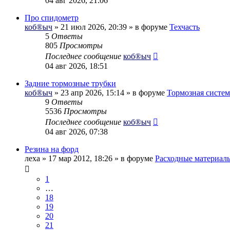
04 авг 2026, 21:06
Про спидометр
коб®ыч
» 21 июл 2026, 20:39 » в форуме
Техчасть
5
Ответы
805
Просмотры
Последнее сообщение
коб®ыч
04 авг 2026, 18:51
Задние тормозные трубки
коб®ыч
» 23 апр 2026, 15:14 » в форуме
Тормозная систем
9
Ответы
5536
Просмотры
Последнее сообщение
коб®ыч
04 авг 2026, 07:38
Резина на форд
леха
» 17 мар 2012, 18:26 » в форуме
Расходные материал
1
…
18
19
20
21