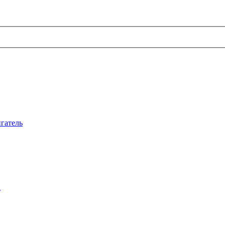
гатель
а