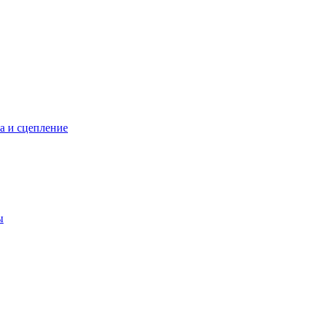
а и сцепление
ы