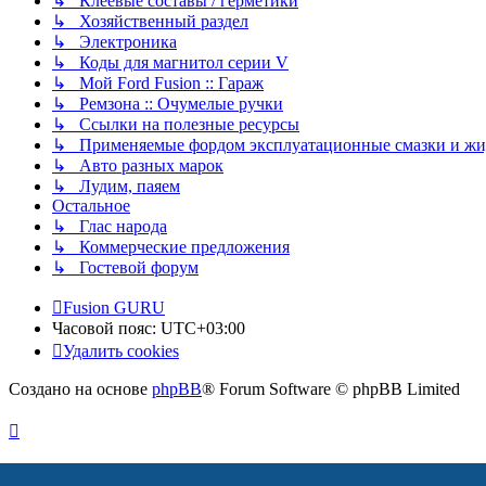
↳ Клеевые составы / герметики
↳ Хозяйственный раздел
↳ Электроника
↳ Коды для магнитол серии V
↳ Мой Ford Fusion :: Гараж
↳ Ремзона :: Очумелые ручки
↳ Ссылки на полезные ресурсы
↳ Применяемые фордом эксплуатационные смазки и жид
↳ Авто разных марок
↳ Лудим, паяем
Остальное
↳ Глас народа
↳ Коммерческие предложения
↳ Гостевой форум
Fusion GURU
Часовой пояс:
UTC+03:00
Удалить cookies
Создано на основе
phpBB
® Forum Software © phpBB Limited