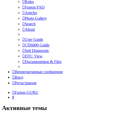
Rules
Fusion FAQ
Articles
Photo Gallery
Search
About
User Guide
CD6000 Guide
Self Diagnostic
DTC View
Documentstion & Files
Непрочитанные сообщения
Вход
Регистрация
Fusion GURU
Поиск
Активные темы