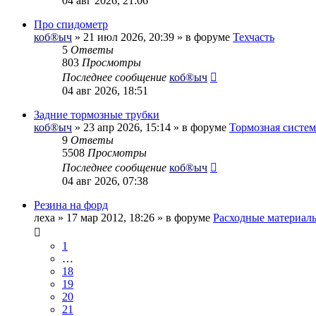
04 авг 2026, 21:06
Про спидометр
коб®ыч
» 21 июл 2026, 20:39 » в форуме
Техчасть
5
Ответы
803
Просмотры
Последнее сообщение
коб®ыч
04 авг 2026, 18:51
Задние тормозные трубки
коб®ыч
» 23 апр 2026, 15:14 » в форуме
Тормозная систем
9
Ответы
5508
Просмотры
Последнее сообщение
коб®ыч
04 авг 2026, 07:38
Резина на форд
леха
» 17 мар 2012, 18:26 » в форуме
Расходные материал
1
…
18
19
20
21