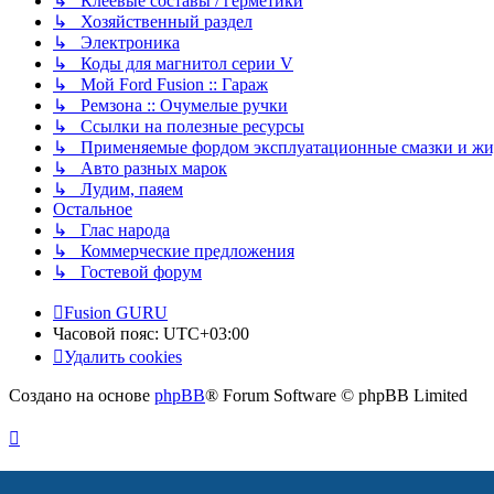
↳ Клеевые составы / герметики
↳ Хозяйственный раздел
↳ Электроника
↳ Коды для магнитол серии V
↳ Мой Ford Fusion :: Гараж
↳ Ремзона :: Очумелые ручки
↳ Ссылки на полезные ресурсы
↳ Применяемые фордом эксплуатационные смазки и жид
↳ Авто разных марок
↳ Лудим, паяем
Остальное
↳ Глас народа
↳ Коммерческие предложения
↳ Гостевой форум
Fusion GURU
Часовой пояс:
UTC+03:00
Удалить cookies
Создано на основе
phpBB
® Forum Software © phpBB Limited