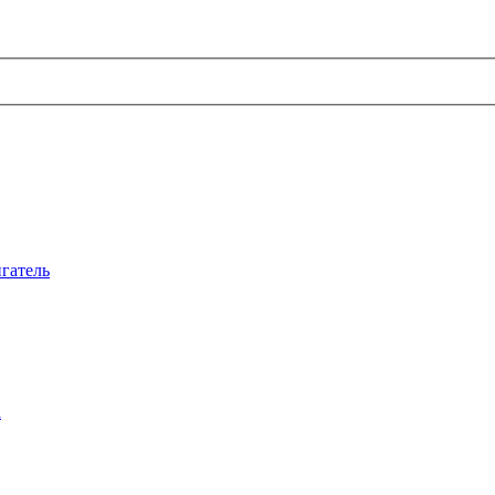
гатель
а