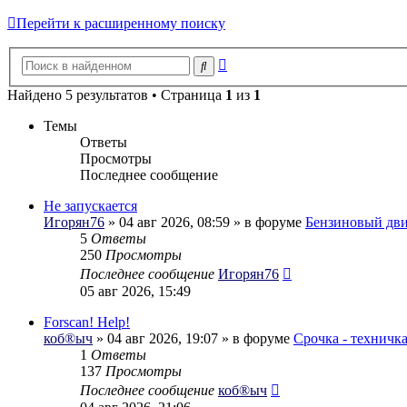
Перейти к расширенному поиску
Расширенный
Поиск
поиск
Найдено 5 результатов • Страница
1
из
1
Темы
Ответы
Просмотры
Последнее сообщение
Не запускается
Игорян76
» 04 авг 2026, 08:59 » в форуме
Бензиновый дви
5
Ответы
250
Просмотры
Последнее сообщение
Игорян76
05 авг 2026, 15:49
Forscan! Help!
коб®ыч
» 04 авг 2026, 19:07 » в форуме
Срочка - техничк
1
Ответы
137
Просмотры
Последнее сообщение
коб®ыч