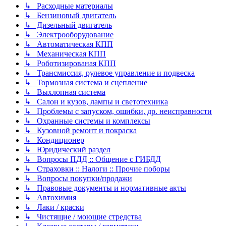
↳ Расходные материалы
↳ Бензиновый двигатель
↳ Дизельный двигатель
↳ Электрооборудование
↳ Автоматическая КПП
↳ Механическая КПП
↳ Роботизированая КПП
↳ Трансмиссия, рулевое управление и подвеска
↳ Тормозная система и сцепление
↳ Выхлопная система
↳ Салон и кузов, лампы и светотехника
↳ Проблемы с запуском, ошибки, др. неисправности
↳ Охранные системы и комплексы
↳ Кузовной ремонт и покраска
↳ Кондиционер
↳ Юридический раздел
↳ Вопросы ПДД :: Общение с ГИБДД
↳ Страховки :: Налоги :: Прочие поборы
↳ Вопросы покупки/продажи
↳ Правовые документы и нормативные акты
↳ Автохимия
↳ Лаки / краски
↳ Чистящие / моющие стредства