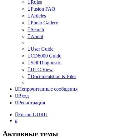
Rules
Fusion FAQ
Articles
Photo Gallery
Search
About
User Guide
CD6000 Guide
Self Diagnostic
DTC View
Documentstion & Files
Непрочитанные сообщения
Вход
Регистрация
Fusion GURU
Поиск
Активные темы