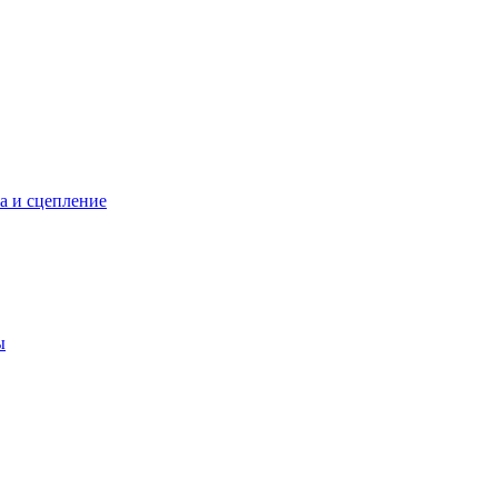
а и сцепление
ы