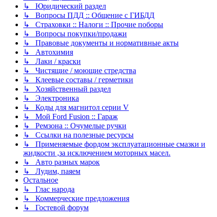
↳ Юридический раздел
↳ Вопросы ПДД :: Общение с ГИБДД
↳ Страховки :: Налоги :: Прочие поборы
↳ Вопросы покупки/продажи
↳ Правовые документы и нормативные акты
↳ Автохимия
↳ Лаки / краски
↳ Чистящие / моющие стредства
↳ Клеевые составы / герметики
↳ Хозяйственный раздел
↳ Электроника
↳ Коды для магнитол серии V
↳ Мой Ford Fusion :: Гараж
↳ Ремзона :: Очумелые ручки
↳ Ссылки на полезные ресурсы
↳ Применяемые фордом эксплуатационные смазки и
жидкости ,за исключением моторных масел.
↳ Авто разных марок
↳ Лудим, паяем
Остальное
↳ Глас народа
↳ Коммерческие предложения
↳ Гостевой форум