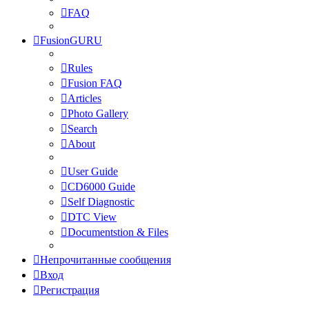
FAQ
FusionGURU
Rules
Fusion FAQ
Articles
Photo Gallery
Search
About
User Guide
CD6000 Guide
Self Diagnostic
DTC View
Documentstion & Files
Непрочитанные сообщения
Вход
Регистрация