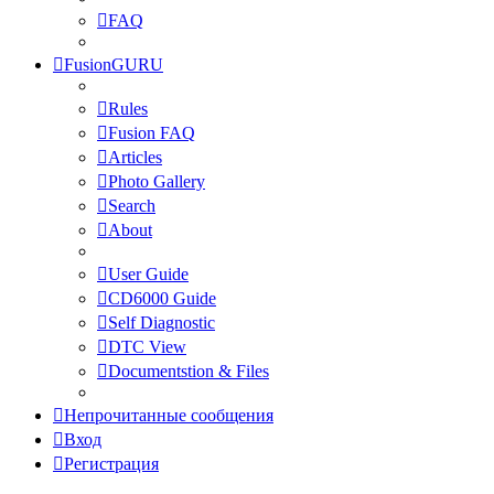
FAQ
FusionGURU
Rules
Fusion FAQ
Articles
Photo Gallery
Search
About
User Guide
CD6000 Guide
Self Diagnostic
DTC View
Documentstion & Files
Непрочитанные сообщения
Вход
Регистрация