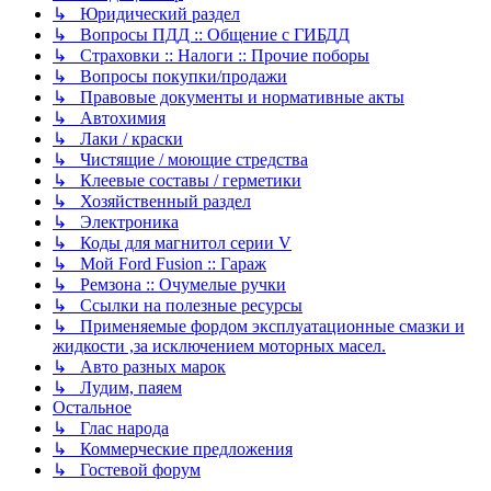
↳ Юридический раздел
↳ Вопросы ПДД :: Общение с ГИБДД
↳ Страховки :: Налоги :: Прочие поборы
↳ Вопросы покупки/продажи
↳ Правовые документы и нормативные акты
↳ Автохимия
↳ Лаки / краски
↳ Чистящие / моющие стредства
↳ Клеевые составы / герметики
↳ Хозяйственный раздел
↳ Электроника
↳ Коды для магнитол серии V
↳ Мой Ford Fusion :: Гараж
↳ Ремзона :: Очумелые ручки
↳ Ссылки на полезные ресурсы
↳ Применяемые фордом эксплуатационные смазки и
жидкости ,за исключением моторных масел.
↳ Авто разных марок
↳ Лудим, паяем
Остальное
↳ Глас народа
↳ Коммерческие предложения
↳ Гостевой форум