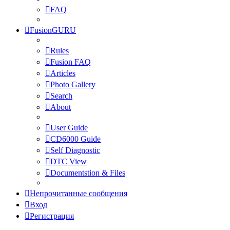
FAQ
FusionGURU
Rules
Fusion FAQ
Articles
Photo Gallery
Search
About
User Guide
CD6000 Guide
Self Diagnostic
DTC View
Documentstion & Files
Непрочитанные сообщения
Вход
Регистрация