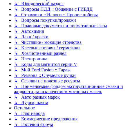
↳ Юридический раздел
↳ Вопросы ПДД :: Общение с ГИБДД
↳ Страховки :: Налоги :: Прочие поборы
↳ Вопросы покупки/продажи
↳ Правовые документы и нормативные акты
↳ Автохимия
↳ Лаки / краски
↳ Чистящие / моющие стредства
↳ Клеевые составы / герметики
↳ Хозяйственный раздел
↳ Электроника
↳ Коды для магнитол серии V
↳ Мой Ford Fusion :: Гараж
↳ Ремзона :: Очумелые ручки
↳ Ссылки на полезные ресурсы
↳ Применяемые фордом эксплуатационные смазки и
жидкости ,за исключением моторных масел.
↳ Авто разных марок
↳ Лудим, паяем
Остальное
↳ Глас народа
↳ Коммерческие предложения
↳ Гостевой форум