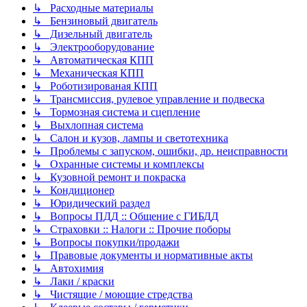
↳ Расходные материалы
↳ Бензиновый двигатель
↳ Дизельный двигатель
↳ Электрооборудование
↳ Автоматическая КПП
↳ Механическая КПП
↳ Роботизированая КПП
↳ Трансмиссия, рулевое управление и подвеска
↳ Тормозная система и сцепление
↳ Выхлопная система
↳ Салон и кузов, лампы и светотехника
↳ Проблемы с запуском, ошибки, др. неисправности
↳ Охранные системы и комплексы
↳ Кузовной ремонт и покраска
↳ Кондиционер
↳ Юридический раздел
↳ Вопросы ПДД :: Общение с ГИБДД
↳ Страховки :: Налоги :: Прочие поборы
↳ Вопросы покупки/продажи
↳ Правовые документы и нормативные акты
↳ Автохимия
↳ Лаки / краски
↳ Чистящие / моющие стредства