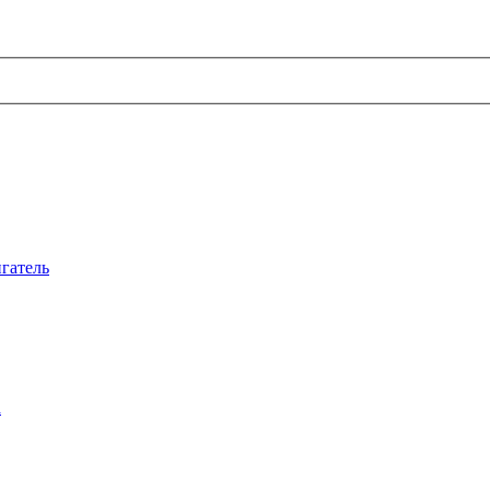
гатель
а