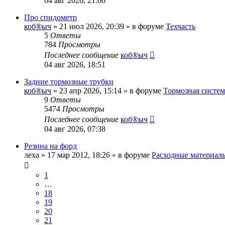
04 авг 2026, 21:06
Про спидометр
коб®ыч
» 21 июл 2026, 20:39 » в форуме
Техчасть
5
Ответы
784
Просмотры
Последнее сообщение
коб®ыч
04 авг 2026, 18:51
Задние тормозные трубки
коб®ыч
» 23 апр 2026, 15:14 » в форуме
Тормозная систем
9
Ответы
5474
Просмотры
Последнее сообщение
коб®ыч
04 авг 2026, 07:38
Резина на форд
леха
» 17 мар 2012, 18:26 » в форуме
Расходные материал
1
…
18
19
20
21