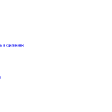
а и сцепление
ы