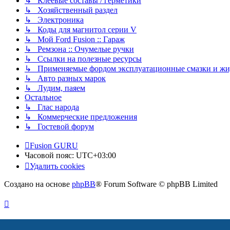
↳ Клеевые составы / герметики
↳ Хозяйственный раздел
↳ Электроника
↳ Коды для магнитол серии V
↳ Мой Ford Fusion :: Гараж
↳ Ремзона :: Очумелые ручки
↳ Ссылки на полезные ресурсы
↳ Применяемые фордом эксплуатационные смазки и жид
↳ Авто разных марок
↳ Лудим, паяем
Остальное
↳ Глас народа
↳ Коммерческие предложения
↳ Гостевой форум
Fusion GURU
Часовой пояс:
UTC+03:00
Удалить cookies
Создано на основе
phpBB
® Forum Software © phpBB Limited