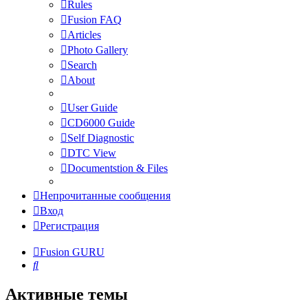
Rules
Fusion FAQ
Articles
Photo Gallery
Search
About
User Guide
CD6000 Guide
Self Diagnostic
DTC View
Documentstion & Files
Непрочитанные сообщения
Вход
Регистрация
Fusion GURU
Поиск
Активные темы