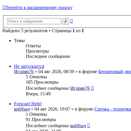
Перейти к расширенному поиску
Расширенный
Поиск
поиск
Найдено 5 результатов • Страница
1
из
1
Темы
Ответы
Просмотры
Последнее сообщение
Не запускается
Игорян76
» 04 авг 2026, 08:59 » в форуме
Бензиновый дви
5
Ответы
185
Просмотры
Последнее сообщение
Игорян76
Вчера, 15:49
Forscan! Help!
коб®ыч
» 04 авг 2026, 19:07 » в форуме
Срочка - техничк
1
Ответы
91
Просмотры
Последнее сообщение
коб®ыч