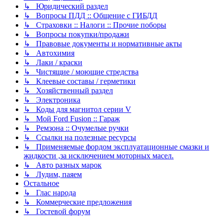
↳ Юридический раздел
↳ Вопросы ПДД :: Общение с ГИБДД
↳ Страховки :: Налоги :: Прочие поборы
↳ Вопросы покупки/продажи
↳ Правовые документы и нормативные акты
↳ Автохимия
↳ Лаки / краски
↳ Чистящие / моющие стредства
↳ Клеевые составы / герметики
↳ Хозяйственный раздел
↳ Электроника
↳ Коды для магнитол серии V
↳ Мой Ford Fusion :: Гараж
↳ Ремзона :: Очумелые ручки
↳ Ссылки на полезные ресурсы
↳ Применяемые фордом эксплуатационные смазки и
жидкости ,за исключением моторных масел.
↳ Авто разных марок
↳ Лудим, паяем
Остальное
↳ Глас народа
↳ Коммерческие предложения
↳ Гостевой форум