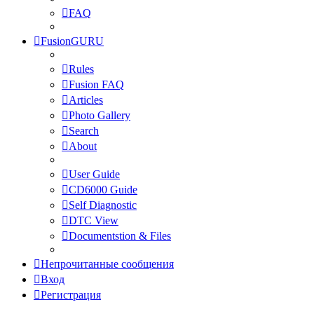
FAQ
FusionGURU
Rules
Fusion FAQ
Articles
Photo Gallery
Search
About
User Guide
CD6000 Guide
Self Diagnostic
DTC View
Documentstion & Files
Непрочитанные сообщения
Вход
Регистрация