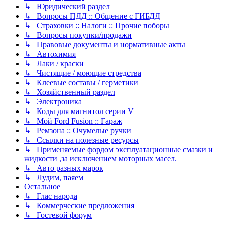
↳ Юридический раздел
↳ Вопросы ПДД :: Общение с ГИБДД
↳ Страховки :: Налоги :: Прочие поборы
↳ Вопросы покупки/продажи
↳ Правовые документы и нормативные акты
↳ Автохимия
↳ Лаки / краски
↳ Чистящие / моющие стредства
↳ Клеевые составы / герметики
↳ Хозяйственный раздел
↳ Электроника
↳ Коды для магнитол серии V
↳ Мой Ford Fusion :: Гараж
↳ Ремзона :: Очумелые ручки
↳ Ссылки на полезные ресурсы
↳ Применяемые фордом эксплуатационные смазки и
жидкости ,за исключением моторных масел.
↳ Авто разных марок
↳ Лудим, паяем
Остальное
↳ Глас народа
↳ Коммерческие предложения
↳ Гостевой форум