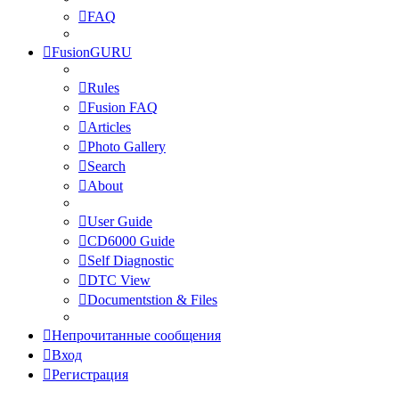
FAQ
FusionGURU
Rules
Fusion FAQ
Articles
Photo Gallery
Search
About
User Guide
CD6000 Guide
Self Diagnostic
DTC View
Documentstion & Files
Непрочитанные сообщения
Вход
Регистрация