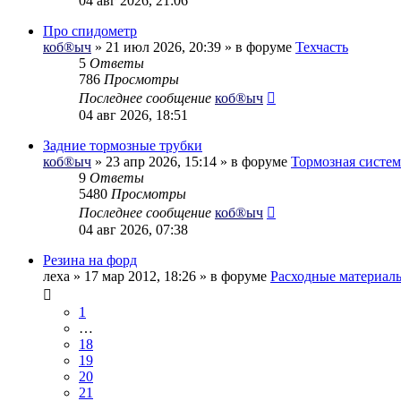
04 авг 2026, 21:06
Про спидометр
коб®ыч
» 21 июл 2026, 20:39 » в форуме
Техчасть
5
Ответы
786
Просмотры
Последнее сообщение
коб®ыч
04 авг 2026, 18:51
Задние тормозные трубки
коб®ыч
» 23 апр 2026, 15:14 » в форуме
Тормозная систем
9
Ответы
5480
Просмотры
Последнее сообщение
коб®ыч
04 авг 2026, 07:38
Резина на форд
леха
» 17 мар 2012, 18:26 » в форуме
Расходные материал
1
…
18
19
20
21