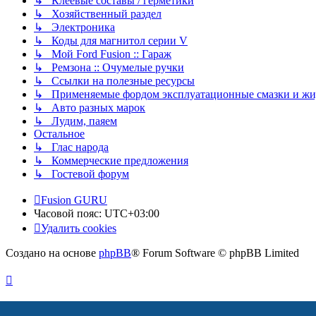
↳ Клеевые составы / герметики
↳ Хозяйственный раздел
↳ Электроника
↳ Коды для магнитол серии V
↳ Мой Ford Fusion :: Гараж
↳ Ремзона :: Очумелые ручки
↳ Ссылки на полезные ресурсы
↳ Применяемые фордом эксплуатационные смазки и жид
↳ Авто разных марок
↳ Лудим, паяем
Остальное
↳ Глас народа
↳ Коммерческие предложения
↳ Гостевой форум
Fusion GURU
Часовой пояс:
UTC+03:00
Удалить cookies
Создано на основе
phpBB
® Forum Software © phpBB Limited