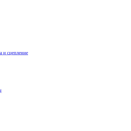
а и сцепление
ы