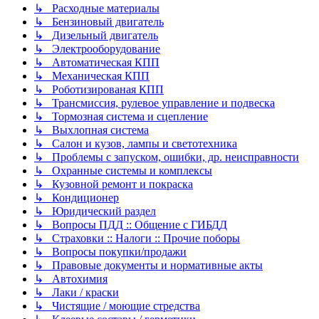
↳ Расходные материалы
↳ Бензиновый двигатель
↳ Дизельный двигатель
↳ Электрооборудование
↳ Автоматическая КПП
↳ Механическая КПП
↳ Роботизированая КПП
↳ Трансмиссия, рулевое управление и подвеска
↳ Тормозная система и сцепление
↳ Выхлопная система
↳ Салон и кузов, лампы и светотехника
↳ Проблемы с запуском, ошибки, др. неисправности
↳ Охранные системы и комплексы
↳ Кузовной ремонт и покраска
↳ Кондиционер
↳ Юридический раздел
↳ Вопросы ПДД :: Общение с ГИБДД
↳ Страховки :: Налоги :: Прочие поборы
↳ Вопросы покупки/продажи
↳ Правовые документы и нормативные акты
↳ Автохимия
↳ Лаки / краски
↳ Чистящие / моющие стредства