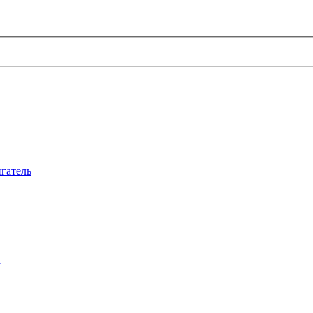
гатель
а