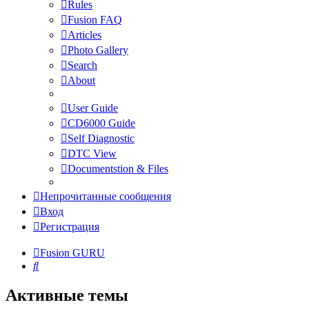
Rules
Fusion FAQ
Articles
Photo Gallery
Search
About
User Guide
CD6000 Guide
Self Diagnostic
DTC View
Documentstion & Files
Непрочитанные сообщения
Вход
Регистрация
Fusion GURU
Поиск
Активные темы