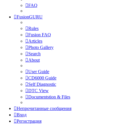
FAQ
FusionGURU
Rules
Fusion FAQ
Articles
Photo Gallery
Search
About
User Guide
CD6000 Guide
Self Diagnostic
DTC View
Documentstion & Files
Непрочитанные сообщения
Вход
Регистрация