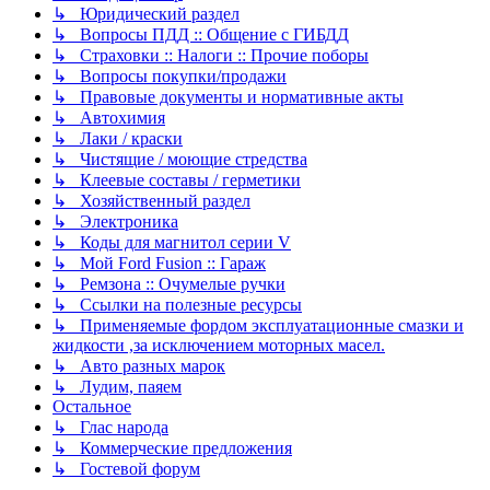
↳ Юридический раздел
↳ Вопросы ПДД :: Общение с ГИБДД
↳ Страховки :: Налоги :: Прочие поборы
↳ Вопросы покупки/продажи
↳ Правовые документы и нормативные акты
↳ Автохимия
↳ Лаки / краски
↳ Чистящие / моющие стредства
↳ Клеевые составы / герметики
↳ Хозяйственный раздел
↳ Электроника
↳ Коды для магнитол серии V
↳ Мой Ford Fusion :: Гараж
↳ Ремзона :: Очумелые ручки
↳ Ссылки на полезные ресурсы
↳ Применяемые фордом эксплуатационные смазки и
жидкости ,за исключением моторных масел.
↳ Авто разных марок
↳ Лудим, паяем
Остальное
↳ Глас народа
↳ Коммерческие предложения
↳ Гостевой форум