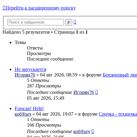
Перейти к расширенному поиску
Расширенный
Поиск
поиск
Найдено 5 результатов • Страница
1
из
1
Темы
Ответы
Просмотры
Последнее сообщение
Не запускается
Игорян76
» 04 авг 2026, 08:59 » в форуме
Бензиновый дви
5
Ответы
287
Просмотры
Последнее сообщение
Игорян76
05 авг 2026, 15:49
Forscan! Help!
коб®ыч
» 04 авг 2026, 19:07 » в форуме
Срочка - техничк
1
Ответы
166
Просмотры
Последнее сообщение
коб®ыч