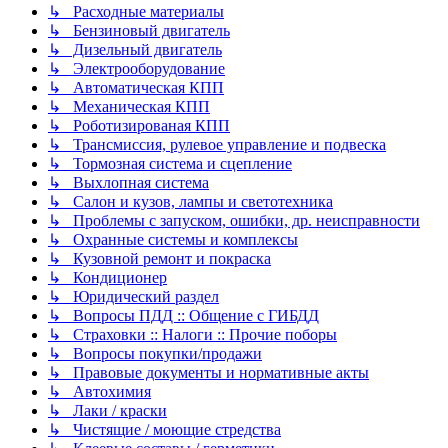
↳ Расходные материалы
↳ Бензиновый двигатель
↳ Дизельный двигатель
↳ Электрооборудование
↳ Автоматическая КПП
↳ Механическая КПП
↳ Роботизированая КПП
↳ Трансмиссия, рулевое управление и подвеска
↳ Тормозная система и сцепление
↳ Выхлопная система
↳ Салон и кузов, лампы и светотехника
↳ Проблемы с запуском, ошибки, др. неисправности
↳ Охранные системы и комплексы
↳ Кузовной ремонт и покраска
↳ Кондиционер
↳ Юридический раздел
↳ Вопросы ПДД :: Общение с ГИБДД
↳ Страховки :: Налоги :: Прочие поборы
↳ Вопросы покупки/продажи
↳ Правовые документы и нормативные акты
↳ Автохимия
↳ Лаки / краски
↳ Чистящие / моющие стредства