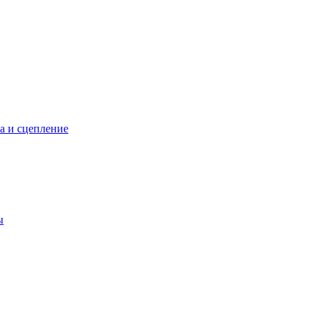
а и сцепление
ы