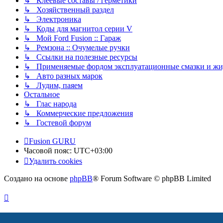
↳ Клеевые составы / герметики
↳ Хозяйственный раздел
↳ Электроника
↳ Коды для магнитол серии V
↳ Мой Ford Fusion :: Гараж
↳ Ремзона :: Очумелые ручки
↳ Ссылки на полезные ресурсы
↳ Применяемые фордом эксплуатационные смазки и жид
↳ Авто разных марок
↳ Лудим, паяем
Остальное
↳ Глас народа
↳ Коммерческие предложения
↳ Гостевой форум
Fusion GURU
Часовой пояс:
UTC+03:00
Удалить cookies
Создано на основе
phpBB
® Forum Software © phpBB Limited