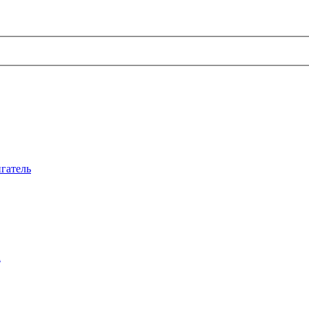
гатель
а