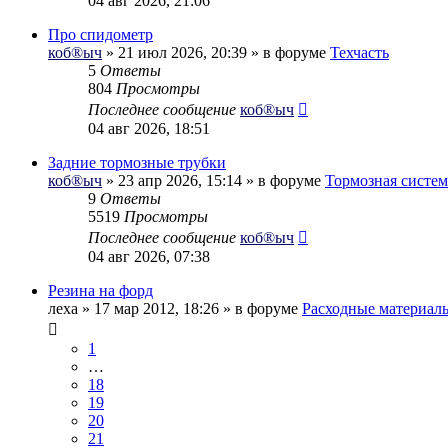
04 авг 2026, 21:06
Про спидометр
коб®ыч
» 21 июл 2026, 20:39 » в форуме
Техчасть
5
Ответы
804
Просмотры
Последнее сообщение
коб®ыч
04 авг 2026, 18:51
Задние тормозные трубки
коб®ыч
» 23 апр 2026, 15:14 » в форуме
Тормозная систем
9
Ответы
5519
Просмотры
Последнее сообщение
коб®ыч
04 авг 2026, 07:38
Резина на форд
леха
» 17 мар 2012, 18:26 » в форуме
Расходные материал
1
…
18
19
20
21