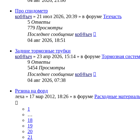
04 авг 2026, 21:06
Про спидометр
коб®ыч
» 21 июл 2026, 20:39 » в форуме
Техчасть
5
Ответы
779
Просмотры
Последнее сообщение
коб®ыч
04 авг 2026, 18:51
Задние тормозные трубки
коб®ыч
» 23 апр 2026, 15:14 » в форуме
Тормозная систем
9
Ответы
5454
Просмотры
Последнее сообщение
коб®ыч
04 авг 2026, 07:38
Резина на форд
леха
» 17 мар 2012, 18:26 » в форуме
Расходные материал
1
…
18
19
20
21