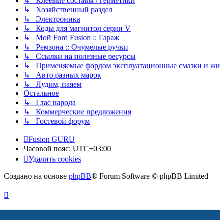
↳ Клеевые составы / герметики
↳ Хозяйственный раздел
↳ Электроника
↳ Коды для магнитол серии V
↳ Мой Ford Fusion :: Гараж
↳ Ремзона :: Очумелые ручки
↳ Ссылки на полезные ресурсы
↳ Применяемые фордом эксплуатационные смазки и жид
↳ Авто разных марок
↳ Лудим, паяем
Остальное
↳ Глас народа
↳ Коммерческие предложения
↳ Гостевой форум
Fusion GURU
Часовой пояс:
UTC+03:00
Удалить cookies
Создано на основе
phpBB
® Forum Software © phpBB Limited