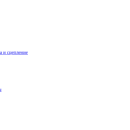
а и сцепление
ы