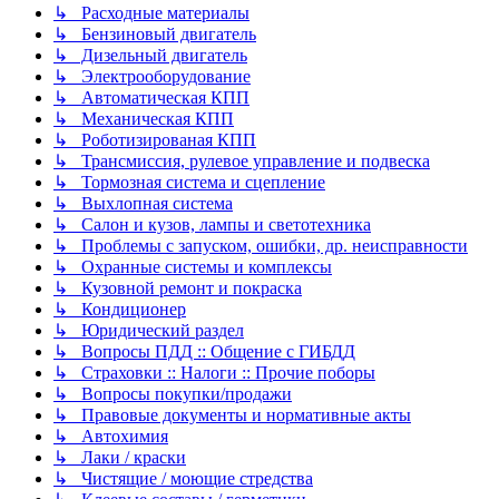
↳ Расходные материалы
↳ Бензиновый двигатель
↳ Дизельный двигатель
↳ Электрооборудование
↳ Автоматическая КПП
↳ Механическая КПП
↳ Роботизированая КПП
↳ Трансмиссия, рулевое управление и подвеска
↳ Тормозная система и сцепление
↳ Выхлопная система
↳ Салон и кузов, лампы и светотехника
↳ Проблемы с запуском, ошибки, др. неисправности
↳ Охранные системы и комплексы
↳ Кузовной ремонт и покраска
↳ Кондиционер
↳ Юридический раздел
↳ Вопросы ПДД :: Общение с ГИБДД
↳ Страховки :: Налоги :: Прочие поборы
↳ Вопросы покупки/продажи
↳ Правовые документы и нормативные акты
↳ Автохимия
↳ Лаки / краски
↳ Чистящие / моющие стредства