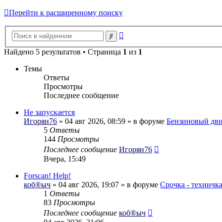
Перейти к расширенному поиску
Расширенный
Поиск
поиск
Найдено 5 результатов • Страница
1
из
1
Темы
Ответы
Просмотры
Последнее сообщение
Не запускается
Игорян76
» 04 авг 2026, 08:59 » в форуме
Бензиновый дви
5
Ответы
144
Просмотры
Последнее сообщение
Игорян76
Вчера, 15:49
Forscan! Help!
коб®ыч
» 04 авг 2026, 19:07 » в форуме
Срочка - техничк
1
Ответы
83
Просмотры
Последнее сообщение
коб®ыч