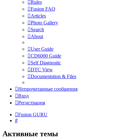
Rules
Fusion FAQ
Articles
Photo Gallery
Search
About
User Guide
CD6000 Guide
Self Diagnostic
DTC View
Documentstion & Files
Непрочитанные сообщения
Вход
Регистрация
Fusion GURU
Поиск
Активные темы