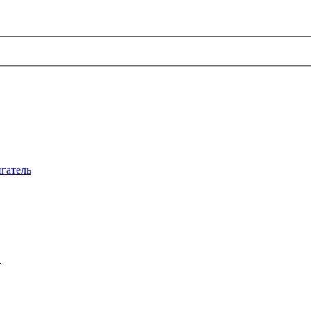
гатель
а