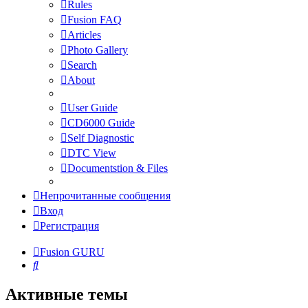
Rules
Fusion FAQ
Articles
Photo Gallery
Search
About
User Guide
CD6000 Guide
Self Diagnostic
DTC View
Documentstion & Files
Непрочитанные сообщения
Вход
Регистрация
Fusion GURU
Поиск
Активные темы