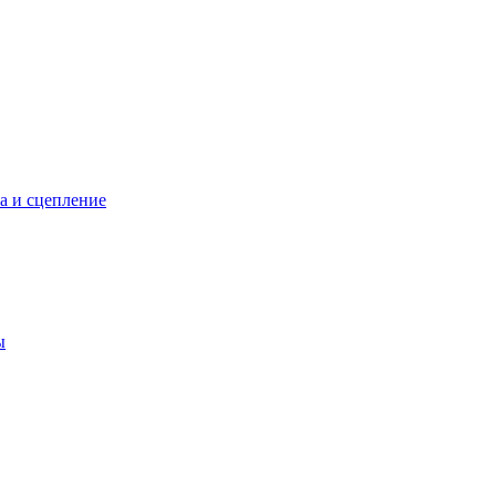
а и сцепление
ы