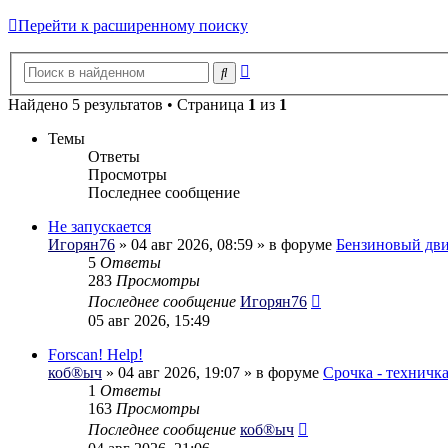
Перейти к расширенному поиску
Расширенный
Поиск
поиск
Найдено 5 результатов • Страница
1
из
1
Темы
Ответы
Просмотры
Последнее сообщение
Не запускается
Игорян76
» 04 авг 2026, 08:59 » в форуме
Бензиновый дви
5
Ответы
283
Просмотры
Последнее сообщение
Игорян76
05 авг 2026, 15:49
Forscan! Help!
коб®ыч
» 04 авг 2026, 19:07 » в форуме
Срочка - техничк
1
Ответы
163
Просмотры
Последнее сообщение
коб®ыч