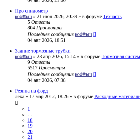
04 авг 2026, 21:06
Про спидометр
коб®ыч
» 21 июл 2026, 20:39 » в форуме
Техчасть
5
Ответы
804
Просмотры
Последнее сообщение
коб®ыч
04 авг 2026, 18:51
Задние тормозные трубки
коб®ыч
» 23 апр 2026, 15:14 » в форуме
Тормозная систем
9
Ответы
5517
Просмотры
Последнее сообщение
коб®ыч
04 авг 2026, 07:38
Резина на форд
леха
» 17 мар 2012, 18:26 » в форуме
Расходные материал
1
…
18
19
20
21