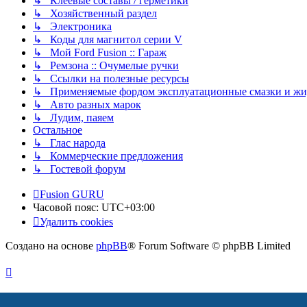
↳ Клеевые составы / герметики
↳ Хозяйственный раздел
↳ Электроника
↳ Коды для магнитол серии V
↳ Мой Ford Fusion :: Гараж
↳ Ремзона :: Очумелые ручки
↳ Ссылки на полезные ресурсы
↳ Применяемые фордом эксплуатационные смазки и жид
↳ Авто разных марок
↳ Лудим, паяем
Остальное
↳ Глас народа
↳ Коммерческие предложения
↳ Гостевой форум
Fusion GURU
Часовой пояс:
UTC+03:00
Удалить cookies
Создано на основе
phpBB
® Forum Software © phpBB Limited