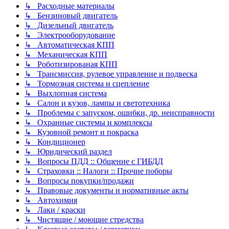
↳ Расходные материалы
↳ Бензиновый двигатель
↳ Дизельный двигатель
↳ Электрооборудование
↳ Автоматическая КПП
↳ Механическая КПП
↳ Роботизированая КПП
↳ Трансмиссия, рулевое управление и подвеска
↳ Тормозная система и сцепление
↳ Выхлопная система
↳ Салон и кузов, лампы и светотехника
↳ Проблемы с запуском, ошибки, др. неисправности
↳ Охранные системы и комплексы
↳ Кузовной ремонт и покраска
↳ Кондиционер
↳ Юридический раздел
↳ Вопросы ПДД :: Общение с ГИБДД
↳ Страховки :: Налоги :: Прочие поборы
↳ Вопросы покупки/продажи
↳ Правовые документы и нормативные акты
↳ Автохимия
↳ Лаки / краски
↳ Чистящие / моющие стредства