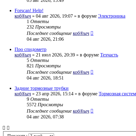
05 авг 2026, 15:49
Forscan! Help!
коб®ыч
» 04 авг 2026, 19:07 » в форуме
Электроника
1
Ответы
232
Просмотры
Последнее сообщение
коб®ыч
04 авг 2026, 21:06
Про спидометр
коб®ыч
» 21 июл 2026, 20:39 » в форуме
Техчасть
5
Ответы
821
Просмотры
Последнее сообщение
коб®ыч
04 авг 2026, 18:51
Задние тормозные трубки
коб®ыч
» 23 апр 2026, 15:14 » в форуме
Тормозная систем
9
Ответы
5572
Просмотры
Последнее сообщение
коб®ыч
04 авг 2026, 07:38
Показать: