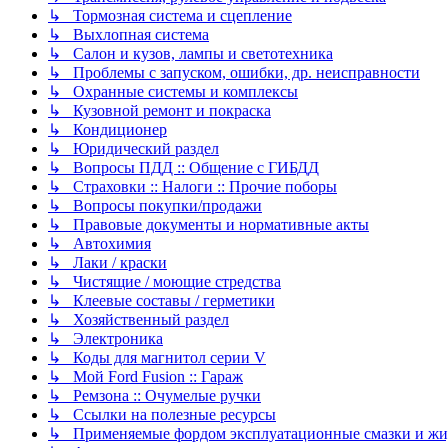
↳ Тормозная система и сцепление
↳ Выхлопная система
↳ Салон и кузов, лампы и светотехника
↳ Проблемы с запуском, ошибки, др. неисправности
↳ Охранные системы и комплексы
↳ Кузовной ремонт и покраска
↳ Кондиционер
↳ Юридический раздел
↳ Вопросы ПДД :: Общение с ГИБДД
↳ Страховки :: Налоги :: Прочие поборы
↳ Вопросы покупки/продажи
↳ Правовые документы и нормативные акты
↳ Автохимия
↳ Лаки / краски
↳ Чистящие / моющие стредства
↳ Клеевые составы / герметики
↳ Хозяйственный раздел
↳ Электроника
↳ Коды для магнитол серии V
↳ Мой Ford Fusion :: Гараж
↳ Ремзона :: Очумелые ручки
↳ Ссылки на полезные ресурсы
↳ Применяемые фордом эксплуатационные смазки и жид