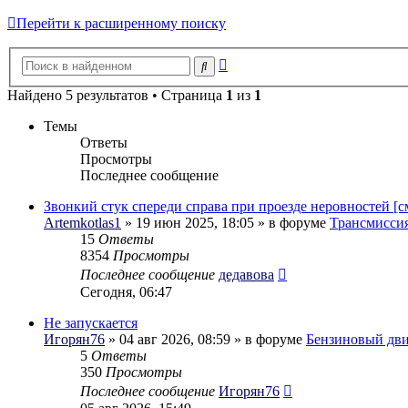
Перейти к расширенному поиску
Расширенный
Поиск
поиск
Найдено 5 результатов • Страница
1
из
1
Темы
Ответы
Просмотры
Последнее сообщение
Звонкий стук спереди справа при проезде неровностей [с
Artemkotlas1
» 19 июн 2025, 18:05 » в форуме
Трансмиссия
15
Ответы
8354
Просмотры
Последнее сообщение
дедавова
Сегодня, 06:47
Не запускается
Игорян76
» 04 авг 2026, 08:59 » в форуме
Бензиновый дви
5
Ответы
350
Просмотры
Последнее сообщение
Игорян76