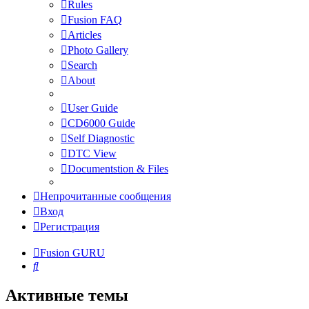
Rules
Fusion FAQ
Articles
Photo Gallery
Search
About
User Guide
CD6000 Guide
Self Diagnostic
DTC View
Documentstion & Files
Непрочитанные сообщения
Вход
Регистрация
Fusion GURU
Поиск
Активные темы