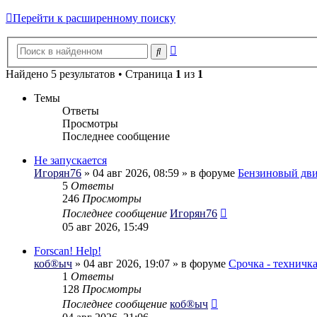
Перейти к расширенному поиску
Расширенный
Поиск
поиск
Найдено 5 результатов • Страница
1
из
1
Темы
Ответы
Просмотры
Последнее сообщение
Не запускается
Игорян76
» 04 авг 2026, 08:59 » в форуме
Бензиновый дви
5
Ответы
246
Просмотры
Последнее сообщение
Игорян76
05 авг 2026, 15:49
Forscan! Help!
коб®ыч
» 04 авг 2026, 19:07 » в форуме
Срочка - техничк
1
Ответы
128
Просмотры
Последнее сообщение
коб®ыч