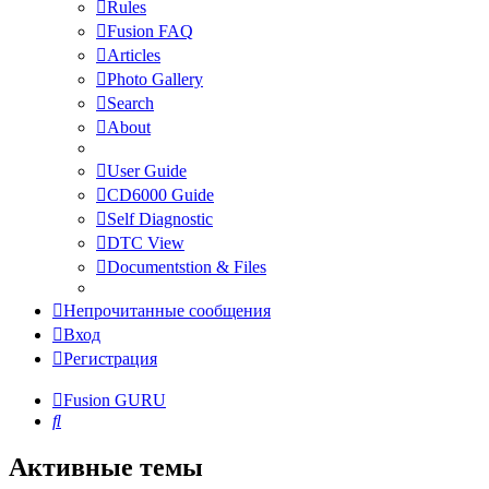
Rules
Fusion FAQ
Articles
Photo Gallery
Search
About
User Guide
CD6000 Guide
Self Diagnostic
DTC View
Documentstion & Files
Непрочитанные сообщения
Вход
Регистрация
Fusion GURU
Поиск
Активные темы