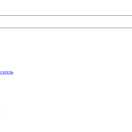
гатель
а