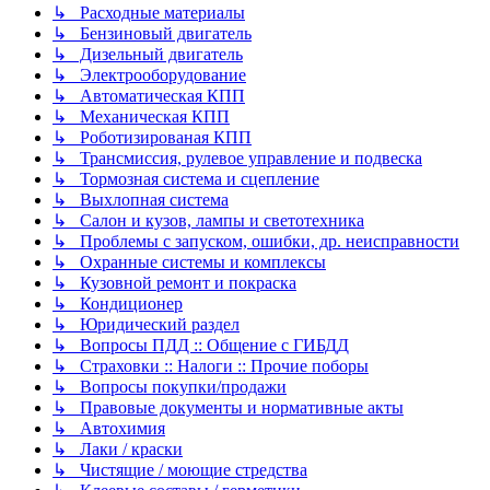
↳ Расходные материалы
↳ Бензиновый двигатель
↳ Дизельный двигатель
↳ Электрооборудование
↳ Автоматическая КПП
↳ Механическая КПП
↳ Роботизированая КПП
↳ Трансмиссия, рулевое управление и подвеска
↳ Тормозная система и сцепление
↳ Выхлопная система
↳ Салон и кузов, лампы и светотехника
↳ Проблемы с запуском, ошибки, др. неисправности
↳ Охранные системы и комплексы
↳ Кузовной ремонт и покраска
↳ Кондиционер
↳ Юридический раздел
↳ Вопросы ПДД :: Общение с ГИБДД
↳ Страховки :: Налоги :: Прочие поборы
↳ Вопросы покупки/продажи
↳ Правовые документы и нормативные акты
↳ Автохимия
↳ Лаки / краски
↳ Чистящие / моющие стредства