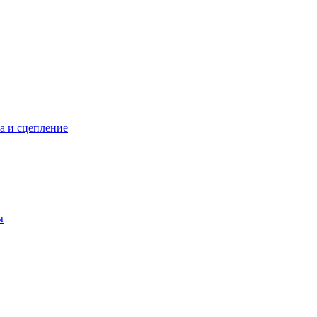
а и сцепление
ы