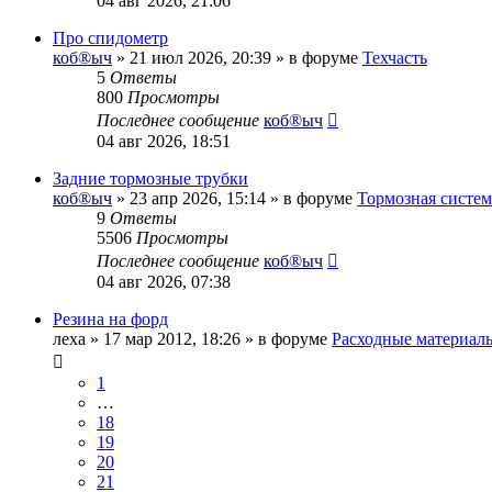
04 авг 2026, 21:06
Про спидометр
коб®ыч
» 21 июл 2026, 20:39 » в форуме
Техчасть
5
Ответы
800
Просмотры
Последнее сообщение
коб®ыч
04 авг 2026, 18:51
Задние тормозные трубки
коб®ыч
» 23 апр 2026, 15:14 » в форуме
Тормозная систем
9
Ответы
5506
Просмотры
Последнее сообщение
коб®ыч
04 авг 2026, 07:38
Резина на форд
леха
» 17 мар 2012, 18:26 » в форуме
Расходные материал
1
…
18
19
20
21