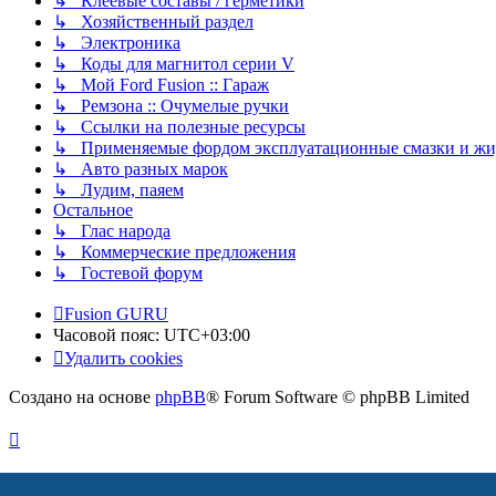
↳ Клеевые составы / герметики
↳ Хозяйственный раздел
↳ Электроника
↳ Коды для магнитол серии V
↳ Мой Ford Fusion :: Гараж
↳ Ремзона :: Очумелые ручки
↳ Ссылки на полезные ресурсы
↳ Применяемые фордом эксплуатационные смазки и жид
↳ Авто разных марок
↳ Лудим, паяем
Остальное
↳ Глас народа
↳ Коммерческие предложения
↳ Гостевой форум
Fusion GURU
Часовой пояс:
UTC+03:00
Удалить cookies
Создано на основе
phpBB
® Forum Software © phpBB Limited