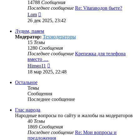
14788
Сообщения
Последнее сообщение
Re: Vitaraводов бьете?
Перейти
Lom
к
26 дек 2025, 23:42
последнему
сообщению
Лудим, паяем
Модератор:
Техмодераторы
15
Темы
1280
Сообщения
Последнее сообщение
Крепежка для телефона
вместо …
Перейти
Himgo11
к
18 мар 2025, 22:48
последнему
сообщению
Остальное
Темы
Сообщения
Последнее сообщение
Глас народа
Народные вопросы по сайту и жалобы на модераторов
40
Темы
1869
Сообщения
Последнее сообщение
Re: Мои вопросы и
предложения