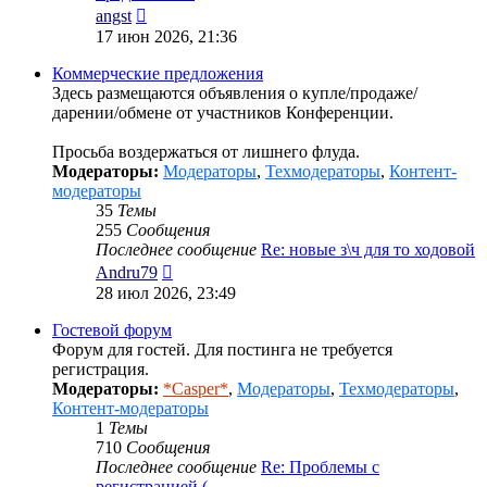
Перейти
angst
к
17 июн 2026, 21:36
последнему
сообщению
Коммерческие предложения
Здесь размещаются объявления о купле/продаже/
дарении/обмене от участников Конференции.
Просьба воздержаться от лишнего флуда.
Модераторы:
Модераторы
,
Техмодераторы
,
Контент-
модераторы
35
Темы
255
Сообщения
Последнее сообщение
Re: новые з\ч для то ходовой
Перейти
Andru79
к
28 июл 2026, 23:49
последнему
сообщению
Гостевой форум
Форум для гостей. Для постинга не требуется
регистрация.
Модераторы:
*Casper*
,
Модераторы
,
Техмодераторы
,
Контент-модераторы
1
Темы
710
Сообщения
Последнее сообщение
Re: Проблемы с
регистрацией (…