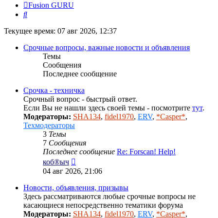
Fusion GURU
Поиск
Текущее время: 07 авг 2026, 12:37
Срочные вопросы, важные новости и объявления
Темы
Сообщения
Последнее сообщение
Срочка - техничка
Срочный вопрос - быстрый ответ.
Если Вы не нашли здесь своей темы - посмотрите
тут
.
Модераторы:
SHA134
,
fidel1970
,
ERV
,
*Casper*
,
Техмодераторы
3
Темы
7
Сообщения
Последнее сообщение
Re: Forscan! Help!
Перейти
коб®ыч
к
04 авг 2026, 21:06
последнему
сообщению
Новости, объявления, призывы
Здесь рассматриваются любые срочные вопросы не
касающиеся непосредственно тематики форума
Модераторы:
SHA134
,
fidel1970
,
ERV
,
*Casper*
,