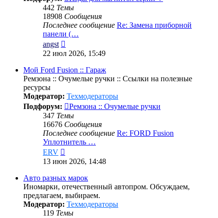
442
Темы
18908
Сообщения
Последнее сообщение
Re: Замена приборной
панели (…
Перейти
angst
к
22 июл 2026, 15:49
последнему
сообщению
Мой Ford Fusion :: Гараж
Ремзона :: Очумелые ручки :: Ссылки на полезные
ресурсы
Модератор:
Техмодераторы
Подфорум:
Ремзона :: Очумелые ручки
347
Темы
16676
Сообщения
Последнее сообщение
Re: FORD Fusion
Уплотнитель …
Перейти
ERV
к
13 июн 2026, 14:48
последнему
сообщению
Авто разных марок
Иномарки, отечественный автопром. Обсуждаем,
предлагаем, выбираем.
Модератор:
Техмодераторы
119
Темы