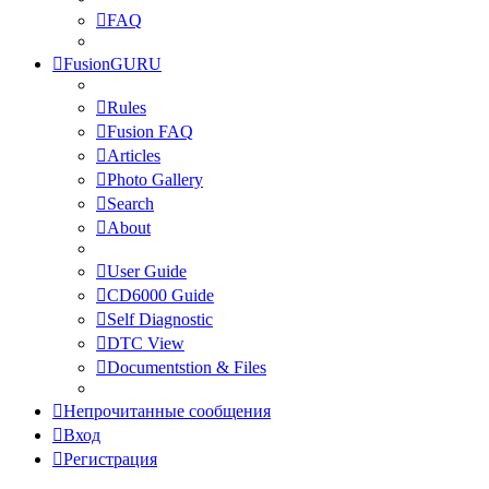
FAQ
FusionGURU
Rules
Fusion FAQ
Articles
Photo Gallery
Search
About
User Guide
CD6000 Guide
Self Diagnostic
DTC View
Documentstion & Files
Непрочитанные сообщения
Вход
Регистрация