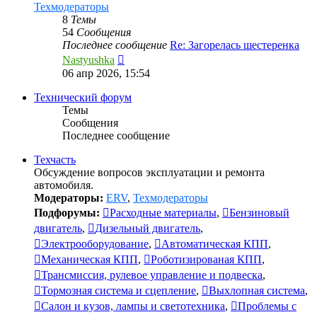
Техмодераторы
8
Темы
54
Сообщения
Последнее сообщение
Re: Загорелась шестеренка
Перейти
Nastyushka
к
06 апр 2026, 15:54
последнему
сообщению
Технический форум
Темы
Сообщения
Последнее сообщение
Техчасть
Обсуждение вопросов эксплуатации и ремонта
автомобиля.
Модераторы:
ERV
,
Техмодераторы
Подфорумы:
Расходные материалы
,
Бензиновый
двигатель
,
Дизельный двигатель
,
Электрооборудование
,
Автоматическая КПП
,
Механическая КПП
,
Роботизированая КПП
,
Трансмиссия, рулевое управление и подвеска
,
Тормозная система и сцепление
,
Выхлопная система
,
Салон и кузов, лампы и светотехника
,
Проблемы с