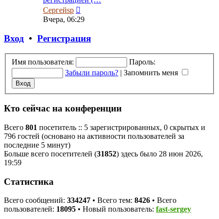
Перейти
Сергейsp
к
Вчера, 06:29
последнему
сообщению
Вход
•
Регистрация
Имя пользователя:
Пароль:
Забыли пароль?
|
Запомнить меня
Кто сейчас на конференции
Всего
801
посетитель :: 5 зарегистрированных, 0 скрытых и
796 гостей (основано на активности пользователей за
последние 5 минут)
Больше всего посетителей (
31852
) здесь было 28 июн 2026,
19:59
Статистика
Всего сообщений:
334247
• Всего тем:
8426
• Всего
пользователей:
18095
• Новый пользователь:
fast-sergey