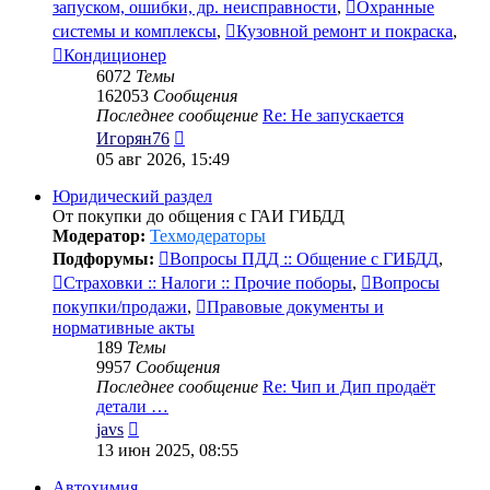
запуском, ошибки, др. неисправности
,
Охранные
системы и комплексы
,
Кузовной ремонт и покраска
,
Кондиционер
6072
Темы
162053
Сообщения
Последнее сообщение
Re: Не запускается
Перейти
Игорян76
к
05 авг 2026, 15:49
последнему
сообщению
Юридический раздел
От покупки до общения с ГАИ ГИБДД
Модератор:
Техмодераторы
Подфорумы:
Вопросы ПДД :: Общение с ГИБДД
,
Страховки :: Налоги :: Прочие поборы
,
Вопросы
покупки/продажи
,
Правовые документы и
нормативные акты
189
Темы
9957
Сообщения
Последнее сообщение
Re: Чип и Дип продаёт
детали …
Перейти
javs
к
13 июн 2025, 08:55
последнему
сообщению
Автохимия