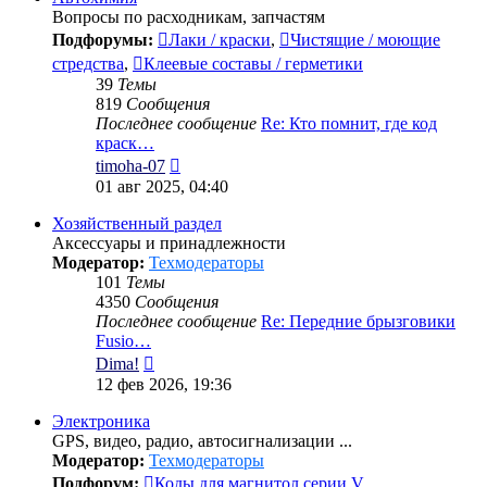
Вопросы по расходникам, запчастям
Подфорумы:
Лаки / краски
,
Чистящие / моющие
стредства
,
Клеевые составы / герметики
39
Темы
819
Сообщения
Последнее сообщение
Re: Кто помнит, где код
краск…
Перейти
timoha-07
к
01 авг 2025, 04:40
последнему
сообщению
Хозяйственный раздел
Аксессуары и принадлежности
Модератор:
Техмодераторы
101
Темы
4350
Сообщения
Последнее сообщение
Re: Передние брызговики
Fusio…
Перейти
Dima!
к
12 фев 2026, 19:36
последнему
сообщению
Электроника
GPS, видео, радио, автосигнализации ...
Модератор:
Техмодераторы
Подфорум:
Коды для магнитол серии V