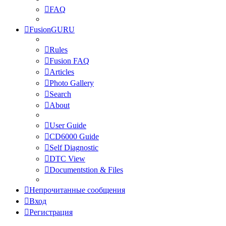
FAQ
FusionGURU
Rules
Fusion FAQ
Articles
Photo Gallery
Search
About
User Guide
CD6000 Guide
Self Diagnostic
DTC View
Documentstion & Files
Непрочитанные сообщения
Вход
Регистрация