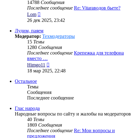
14788
Сообщения
Последнее сообщение
Re: Vitaraводов бьете?
Перейти
Lom
к
26 дек 2025, 23:42
последнему
сообщению
Лудим, паяем
Модератор:
Техмодераторы
15
Темы
1280
Сообщения
Последнее сообщение
Крепежка для телефона
вместо …
Перейти
Himgo11
к
18 мар 2025, 22:48
последнему
сообщению
Остальное
Темы
Сообщения
Последнее сообщение
Глас народа
Народные вопросы по сайту и жалобы на модераторов
40
Темы
1869
Сообщения
Последнее сообщение
Re: Мои вопросы и
предложения