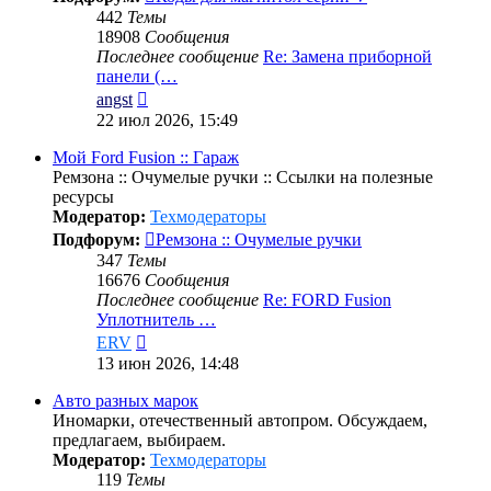
442
Темы
18908
Сообщения
Последнее сообщение
Re: Замена приборной
панели (…
Перейти
angst
к
22 июл 2026, 15:49
последнему
сообщению
Мой Ford Fusion :: Гараж
Ремзона :: Очумелые ручки :: Ссылки на полезные
ресурсы
Модератор:
Техмодераторы
Подфорум:
Ремзона :: Очумелые ручки
347
Темы
16676
Сообщения
Последнее сообщение
Re: FORD Fusion
Уплотнитель …
Перейти
ERV
к
13 июн 2026, 14:48
последнему
сообщению
Авто разных марок
Иномарки, отечественный автопром. Обсуждаем,
предлагаем, выбираем.
Модератор:
Техмодераторы
119
Темы