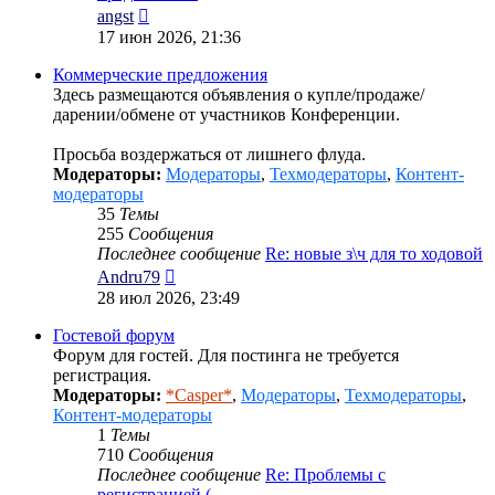
Перейти
angst
к
17 июн 2026, 21:36
последнему
сообщению
Коммерческие предложения
Здесь размещаются объявления о купле/продаже/
дарении/обмене от участников Конференции.
Просьба воздержаться от лишнего флуда.
Модераторы:
Модераторы
,
Техмодераторы
,
Контент-
модераторы
35
Темы
255
Сообщения
Последнее сообщение
Re: новые з\ч для то ходовой
Перейти
Andru79
к
28 июл 2026, 23:49
последнему
сообщению
Гостевой форум
Форум для гостей. Для постинга не требуется
регистрация.
Модераторы:
*Casper*
,
Модераторы
,
Техмодераторы
,
Контент-модераторы
1
Темы
710
Сообщения
Последнее сообщение
Re: Проблемы с
регистрацией (…