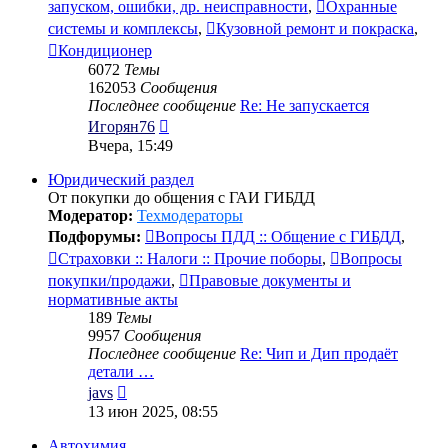
запуском, ошибки, др. неисправности
,
Охранные
системы и комплексы
,
Кузовной ремонт и покраска
,
Кондиционер
6072
Темы
162053
Сообщения
Последнее сообщение
Re: Не запускается
Перейти
Игорян76
к
Вчера, 15:49
последнему
сообщению
Юридический раздел
От покупки до общения с ГАИ ГИБДД
Модератор:
Техмодераторы
Подфорумы:
Вопросы ПДД :: Общение с ГИБДД
,
Страховки :: Налоги :: Прочие поборы
,
Вопросы
покупки/продажи
,
Правовые документы и
нормативные акты
189
Темы
9957
Сообщения
Последнее сообщение
Re: Чип и Дип продаёт
детали …
Перейти
javs
к
13 июн 2025, 08:55
последнему
сообщению
Автохимия