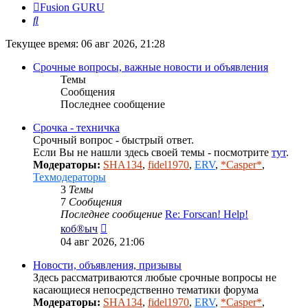
Fusion GURU
Поиск
Текущее время: 06 авг 2026, 21:28
Срочные вопросы, важные новости и объявления
Темы
Сообщения
Последнее сообщение
Срочка - техничка
Срочный вопрос - быстрый ответ.
Если Вы не нашли здесь своей темы - посмотрите
тут
.
Модераторы:
SHA134
,
fidel1970
,
ERV
,
*Casper*
,
Техмодераторы
3
Темы
7
Сообщения
Последнее сообщение
Re: Forscan! Help!
Перейти
коб®ыч
к
04 авг 2026, 21:06
последнему
сообщению
Новости, объявления, призывы
Здесь рассматриваются любые срочные вопросы не
касающиеся непосредственно тематики форума
Модераторы:
SHA134
,
fidel1970
,
ERV
,
*Casper*
,