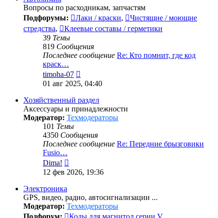
Вопросы по расходникам, запчастям
Подфорумы:
Лаки / краски
,
Чистящие / моющие
стредства
,
Клеевые составы / герметики
39
Темы
819
Сообщения
Последнее сообщение
Re: Кто помнит, где код
краск…
Перейти
timoha-07
к
01 авг 2025, 04:40
последнему
сообщению
Хозяйственный раздел
Аксессуары и принадлежности
Модератор:
Техмодераторы
101
Темы
4350
Сообщения
Последнее сообщение
Re: Передние брызговики
Fusio…
Перейти
Dima!
к
12 фев 2026, 19:36
последнему
сообщению
Электроника
GPS, видео, радио, автосигнализации ...
Модератор:
Техмодераторы
Подфорум:
Коды для магнитол серии V