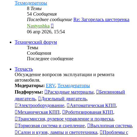
Техмодераторы
8
Темы
54
Сообщения
Последнее сообщение
Re: Загорелась шестеренка
Перейти
Nastyushka
к
06 апр 2026, 15:54
последнему
сообщению
Технический форум
Темы
Сообщения
Последнее сообщение
Техчасть
Обсуждение вопросов эксплуатации и ремонта
автомобиля.
Модераторы:
ERV
,
Техмодераторы
Подфорумы:
Расходные материалы
,
Бензиновый
двигатель
,
Дизельный двигатель
,
Электрооборудование
,
Автоматическая КПП
,
Механическая КПП
,
Роботизированая КПП
,
Трансмиссия, рулевое управление и подвеска
,
Тормозная система и сцепление
,
Выхлопная система
,
Салон и кузов, лампы и светотехника
,
Проблемы с