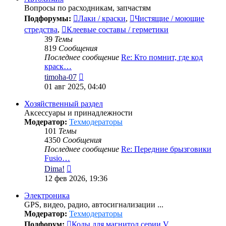
Вопросы по расходникам, запчастям
Подфорумы:
Лаки / краски
,
Чистящие / моющие
стредства
,
Клеевые составы / герметики
39
Темы
819
Сообщения
Последнее сообщение
Re: Кто помнит, где код
краск…
Перейти
timoha-07
к
01 авг 2025, 04:40
последнему
сообщению
Хозяйственный раздел
Аксессуары и принадлежности
Модератор:
Техмодераторы
101
Темы
4350
Сообщения
Последнее сообщение
Re: Передние брызговики
Fusio…
Перейти
Dima!
к
12 фев 2026, 19:36
последнему
сообщению
Электроника
GPS, видео, радио, автосигнализации ...
Модератор:
Техмодераторы
Подфорум:
Коды для магнитол серии V