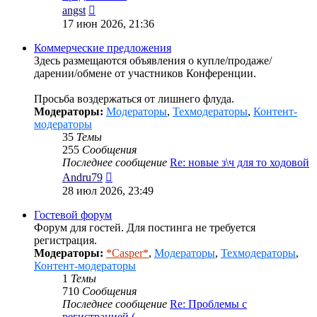
Перейти
angst
к
17 июн 2026, 21:36
последнему
сообщению
Коммерческие предложения
Здесь размещаются объявления о купле/продаже/
дарении/обмене от участников Конференции.
Просьба воздержаться от лишнего флуда.
Модераторы:
Модераторы
,
Техмодераторы
,
Контент-
модераторы
35
Темы
255
Сообщения
Последнее сообщение
Re: новые з\ч для то ходовой
Перейти
Andru79
к
28 июл 2026, 23:49
последнему
сообщению
Гостевой форум
Форум для гостей. Для постинга не требуется
регистрация.
Модераторы:
*Casper*
,
Модераторы
,
Техмодераторы
,
Контент-модераторы
1
Темы
710
Сообщения
Последнее сообщение
Re: Проблемы с
регистрацией (…