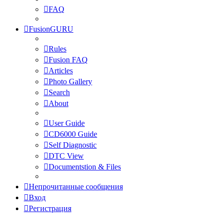
FAQ
FusionGURU
Rules
Fusion FAQ
Articles
Photo Gallery
Search
About
User Guide
CD6000 Guide
Self Diagnostic
DTC View
Documentstion & Files
Непрочитанные сообщения
Вход
Регистрация