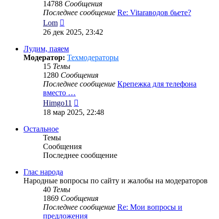
14788
Сообщения
Последнее сообщение
Re: Vitaraводов бьете?
Перейти
Lom
к
26 дек 2025, 23:42
последнему
сообщению
Лудим, паяем
Модератор:
Техмодераторы
15
Темы
1280
Сообщения
Последнее сообщение
Крепежка для телефона
вместо …
Перейти
Himgo11
к
18 мар 2025, 22:48
последнему
сообщению
Остальное
Темы
Сообщения
Последнее сообщение
Глас народа
Народные вопросы по сайту и жалобы на модераторов
40
Темы
1869
Сообщения
Последнее сообщение
Re: Мои вопросы и
предложения