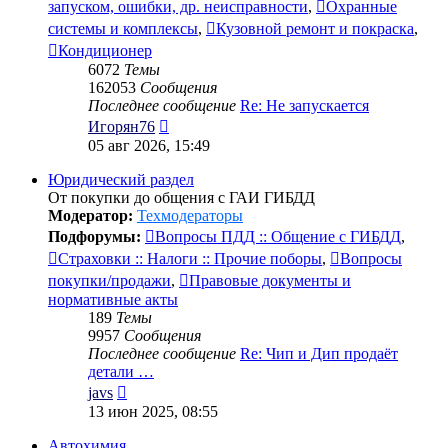
запуском, ошибки, др. неисправности
,
Охранные
системы и комплексы
,
Кузовной ремонт и покраска
,
Кондиционер
6072
Темы
162053
Сообщения
Последнее сообщение
Re: Не запускается
Перейти
Игорян76
к
05 авг 2026, 15:49
последнему
сообщению
Юридический раздел
От покупки до общения с ГАИ ГИБДД
Модератор:
Техмодераторы
Подфорумы:
Вопросы ПДД :: Общение с ГИБДД
,
Страховки :: Налоги :: Прочие поборы
,
Вопросы
покупки/продажи
,
Правовые документы и
нормативные акты
189
Темы
9957
Сообщения
Последнее сообщение
Re: Чип и Дип продаёт
детали …
Перейти
javs
к
13 июн 2025, 08:55
последнему
сообщению
Автохимия