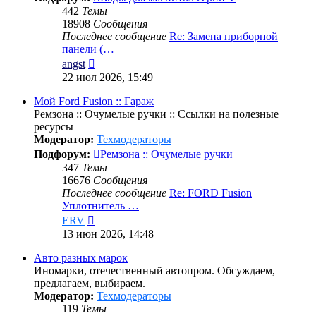
442
Темы
18908
Сообщения
Последнее сообщение
Re: Замена приборной
панели (…
Перейти
angst
к
22 июл 2026, 15:49
последнему
сообщению
Мой Ford Fusion :: Гараж
Ремзона :: Очумелые ручки :: Ссылки на полезные
ресурсы
Модератор:
Техмодераторы
Подфорум:
Ремзона :: Очумелые ручки
347
Темы
16676
Сообщения
Последнее сообщение
Re: FORD Fusion
Уплотнитель …
Перейти
ERV
к
13 июн 2026, 14:48
последнему
сообщению
Авто разных марок
Иномарки, отечественный автопром. Обсуждаем,
предлагаем, выбираем.
Модератор:
Техмодераторы
119
Темы