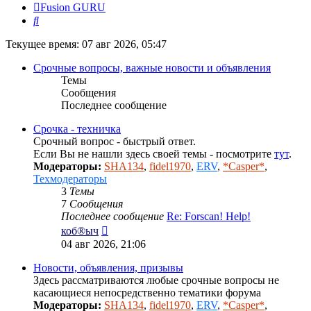
Fusion GURU
Поиск
Текущее время: 07 авг 2026, 05:47
Срочные вопросы, важные новости и объявления
Темы
Сообщения
Последнее сообщение
Срочка - техничка
Срочный вопрос - быстрый ответ.
Если Вы не нашли здесь своей темы - посмотрите
тут
.
Модераторы:
SHA134
,
fidel1970
,
ERV
,
*Casper*
,
Техмодераторы
3
Темы
7
Сообщения
Последнее сообщение
Re: Forscan! Help!
Перейти
коб®ыч
к
04 авг 2026, 21:06
последнему
сообщению
Новости, объявления, призывы
Здесь рассматриваются любые срочные вопросы не
касающиеся непосредственно тематики форума
Модераторы:
SHA134
,
fidel1970
,
ERV
,
*Casper*
,