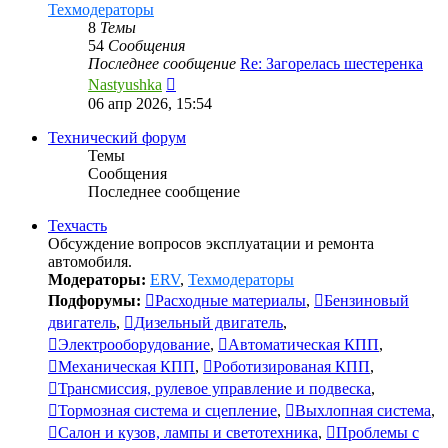
Техмодераторы
8
Темы
54
Сообщения
Последнее сообщение
Re: Загорелась шестеренка
Перейти
Nastyushka
к
06 апр 2026, 15:54
последнему
сообщению
Технический форум
Темы
Сообщения
Последнее сообщение
Техчасть
Обсуждение вопросов эксплуатации и ремонта
автомобиля.
Модераторы:
ERV
,
Техмодераторы
Подфорумы:
Расходные материалы
,
Бензиновый
двигатель
,
Дизельный двигатель
,
Электрооборудование
,
Автоматическая КПП
,
Механическая КПП
,
Роботизированая КПП
,
Трансмиссия, рулевое управление и подвеска
,
Тормозная система и сцепление
,
Выхлопная система
,
Салон и кузов, лампы и светотехника
,
Проблемы с