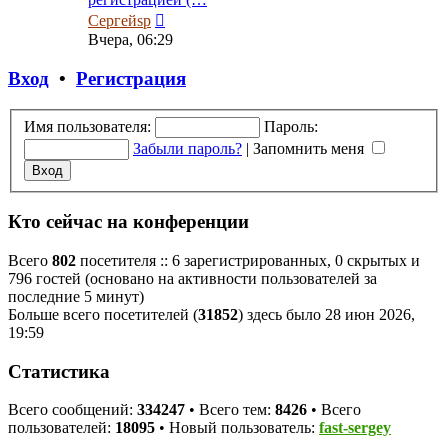
Перейти
Сергейsp
к
Вчера, 06:29
последнему
сообщению
Вход
•
Регистрация
Имя пользователя:
Пароль:
Забыли пароль?
|
Запомнить меня
Кто сейчас на конференции
Всего
802
посетителя :: 6 зарегистрированных, 0 скрытых и
796 гостей (основано на активности пользователей за
последние 5 минут)
Больше всего посетителей (
31852
) здесь было 28 июн 2026,
19:59
Статистика
Всего сообщений:
334247
• Всего тем:
8426
• Всего
пользователей:
18095
• Новый пользователь:
fast-sergey