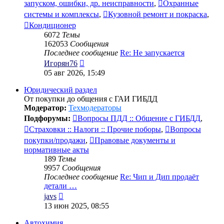
запуском, ошибки, др. неисправности
,
Охранные
системы и комплексы
,
Кузовной ремонт и покраска
,
Кондиционер
6072
Темы
162053
Сообщения
Последнее сообщение
Re: Не запускается
Перейти
Игорян76
к
05 авг 2026, 15:49
последнему
сообщению
Юридический раздел
От покупки до общения с ГАИ ГИБДД
Модератор:
Техмодераторы
Подфорумы:
Вопросы ПДД :: Общение с ГИБДД
,
Страховки :: Налоги :: Прочие поборы
,
Вопросы
покупки/продажи
,
Правовые документы и
нормативные акты
189
Темы
9957
Сообщения
Последнее сообщение
Re: Чип и Дип продаёт
детали …
Перейти
javs
к
13 июн 2025, 08:55
последнему
сообщению
Автохимия