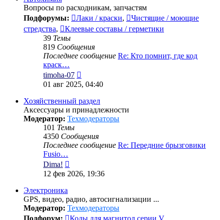
Вопросы по расходникам, запчастям
Подфорумы:
Лаки / краски
,
Чистящие / моющие
стредства
,
Клеевые составы / герметики
39
Темы
819
Сообщения
Последнее сообщение
Re: Кто помнит, где код
краск…
Перейти
timoha-07
к
01 авг 2025, 04:40
последнему
сообщению
Хозяйственный раздел
Аксессуары и принадлежности
Модератор:
Техмодераторы
101
Темы
4350
Сообщения
Последнее сообщение
Re: Передние брызговики
Fusio…
Перейти
Dima!
к
12 фев 2026, 19:36
последнему
сообщению
Электроника
GPS, видео, радио, автосигнализации ...
Модератор:
Техмодераторы
Подфорум:
Коды для магнитол серии V