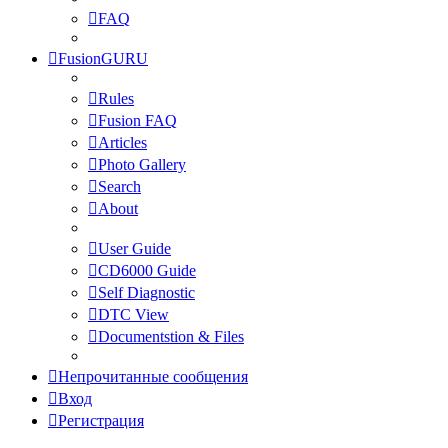
FAQ
FusionGURU
Rules
Fusion FAQ
Articles
Photo Gallery
Search
About
User Guide
CD6000 Guide
Self Diagnostic
DTC View
Documentstion & Files
Непрочитанные сообщения
Вход
Регистрация