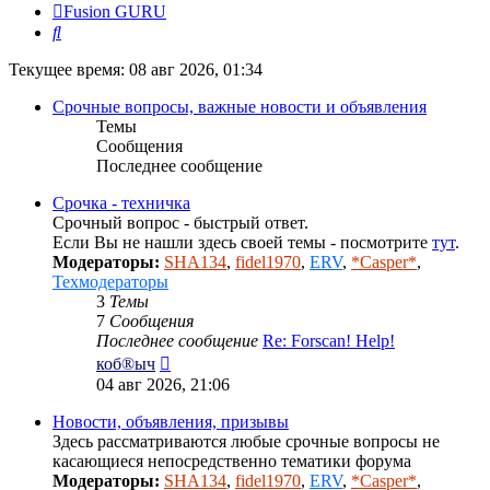
Fusion GURU
Поиск
Текущее время: 08 авг 2026, 01:34
Срочные вопросы, важные новости и объявления
Темы
Сообщения
Последнее сообщение
Срочка - техничка
Срочный вопрос - быстрый ответ.
Если Вы не нашли здесь своей темы - посмотрите
тут
.
Модераторы:
SHA134
,
fidel1970
,
ERV
,
*Casper*
,
Техмодераторы
3
Темы
7
Сообщения
Последнее сообщение
Re: Forscan! Help!
Перейти
коб®ыч
к
04 авг 2026, 21:06
последнему
сообщению
Новости, объявления, призывы
Здесь рассматриваются любые срочные вопросы не
касающиеся непосредственно тематики форума
Модераторы:
SHA134
,
fidel1970
,
ERV
,
*Casper*
,