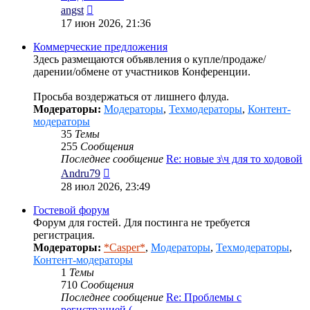
Перейти
angst
к
17 июн 2026, 21:36
последнему
сообщению
Коммерческие предложения
Здесь размещаются объявления о купле/продаже/
дарении/обмене от участников Конференции.
Просьба воздержаться от лишнего флуда.
Модераторы:
Модераторы
,
Техмодераторы
,
Контент-
модераторы
35
Темы
255
Сообщения
Последнее сообщение
Re: новые з\ч для то ходовой
Перейти
Andru79
к
28 июл 2026, 23:49
последнему
сообщению
Гостевой форум
Форум для гостей. Для постинга не требуется
регистрация.
Модераторы:
*Casper*
,
Модераторы
,
Техмодераторы
,
Контент-модераторы
1
Темы
710
Сообщения
Последнее сообщение
Re: Проблемы с
регистрацией (…