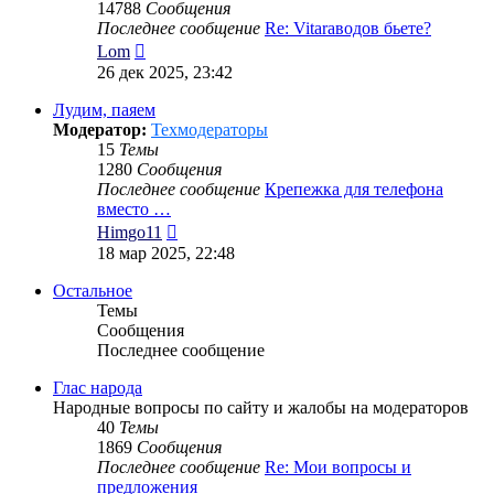
14788
Сообщения
Последнее сообщение
Re: Vitaraводов бьете?
Перейти
Lom
к
26 дек 2025, 23:42
последнему
сообщению
Лудим, паяем
Модератор:
Техмодераторы
15
Темы
1280
Сообщения
Последнее сообщение
Крепежка для телефона
вместо …
Перейти
Himgo11
к
18 мар 2025, 22:48
последнему
сообщению
Остальное
Темы
Сообщения
Последнее сообщение
Глас народа
Народные вопросы по сайту и жалобы на модераторов
40
Темы
1869
Сообщения
Последнее сообщение
Re: Мои вопросы и
предложения