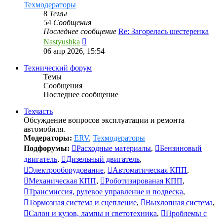
Техмодераторы
8
Темы
54
Сообщения
Последнее сообщение
Re: Загорелась шестеренка
Перейти
Nastyushka
к
06 апр 2026, 15:54
последнему
сообщению
Технический форум
Темы
Сообщения
Последнее сообщение
Техчасть
Обсуждение вопросов эксплуатации и ремонта
автомобиля.
Модераторы:
ERV
,
Техмодераторы
Подфорумы:
Расходные материалы
,
Бензиновый
двигатель
,
Дизельный двигатель
,
Электрооборудование
,
Автоматическая КПП
,
Механическая КПП
,
Роботизированая КПП
,
Трансмиссия, рулевое управление и подвеска
,
Тормозная система и сцепление
,
Выхлопная система
,
Салон и кузов, лампы и светотехника
,
Проблемы с