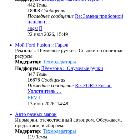
442
Темы
18908
Сообщения
Последнее сообщение
Re: Замена приборной
панели (…
Перейти
angst
к
22 июл 2026, 15:49
последнему
сообщению
Мой Ford Fusion :: Гараж
Ремзона :: Очумелые ручки :: Ссылки на полезные
ресурсы
Модератор:
Техмодераторы
Подфорум:
Ремзона :: Очумелые ручки
347
Темы
16676
Сообщения
Последнее сообщение
Re: FORD Fusion
Уплотнитель …
Перейти
ERV
к
13 июн 2026, 14:48
последнему
сообщению
Авто разных марок
Иномарки, отечественный автопром. Обсуждаем,
предлагаем, выбираем.
Модератор:
Техмодераторы
119
Темы