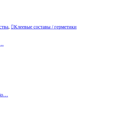
ства
,
Клеевые составы / герметики
к…
sio…