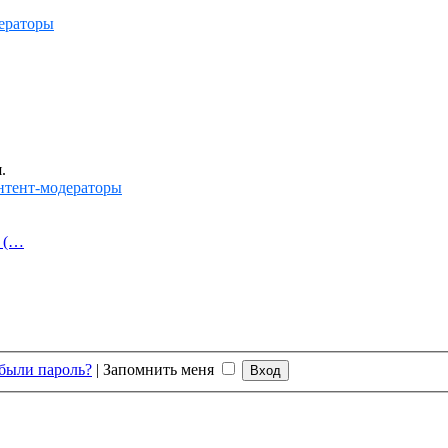
ераторы
.
нтент-модераторы
й (…
были пароль?
|
Запомнить меня