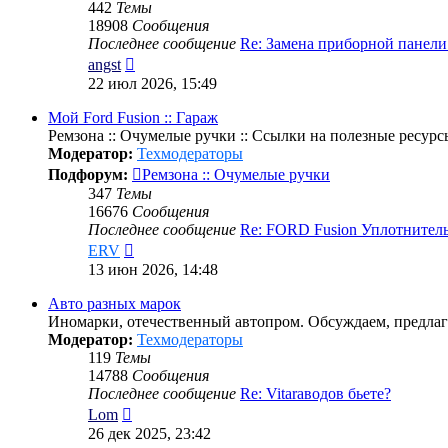
442
Темы
18908
Сообщения
Последнее сообщение
Re: Замена приборной панел
Перейти
angst
к
22 июл 2026, 15:49
последнему
сообщению
Мой Ford Fusion :: Гараж
Ремзона :: Очумелые ручки :: Ссылки на полезные ресурс
Модератор:
Техмодераторы
Подфорум:
Ремзона :: Очумелые ручки
347
Темы
16676
Сообщения
Последнее сообщение
Re: FORD Fusion Уплотнител
Перейти
ERV
к
13 июн 2026, 14:48
последнему
сообщению
Авто разных марок
Иномарки, отечественный автопром. Обсуждаем, предлаг
Модератор:
Техмодераторы
119
Темы
14788
Сообщения
Последнее сообщение
Re: Vitaraводов бьете?
Перейти
Lom
к
26 дек 2025, 23:42
последнему