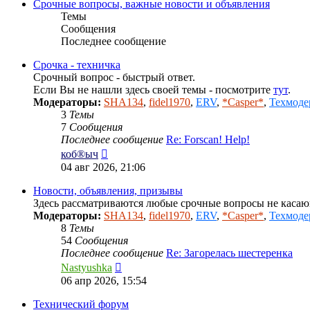
Срочные вопросы, важные новости и объявления
Темы
Сообщения
Последнее сообщение
Срочка - техничка
Срочный вопрос - быстрый ответ.
Если Вы не нашли здесь своей темы - посмотрите
тут
.
Модераторы:
SHA134
,
fidel1970
,
ERV
,
*Casper*
,
Техмоде
3
Темы
7
Сообщения
Последнее сообщение
Re: Forscan! Help!
Перейти
коб®ыч
к
04 авг 2026, 21:06
последнему
сообщению
Новости, объявления, призывы
Здесь рассматриваются любые срочные вопросы не каса
Модераторы:
SHA134
,
fidel1970
,
ERV
,
*Casper*
,
Техмоде
8
Темы
54
Сообщения
Последнее сообщение
Re: Загорелась шестеренка
Перейти
Nastyushka
к
06 апр 2026, 15:54
последнему
сообщению
Технический форум