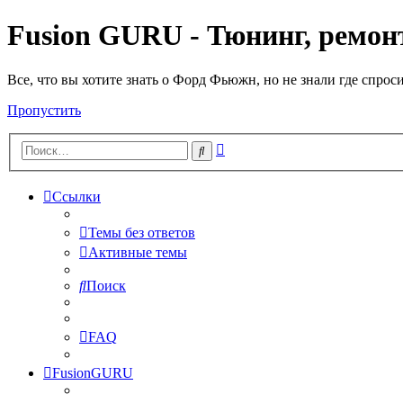
Fusion GURU - Тюнинг, ремонт
Все, что вы хотите знать о Форд Фьюжн, но не знали где спрос
Пропустить
Расширенный
Поиск
поиск
Ссылки
Темы без ответов
Активные темы
Поиск
FAQ
FusionGURU