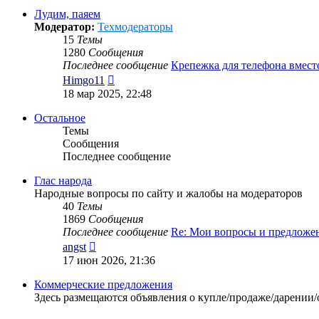
сообщению
Лудим, паяем
Модератор:
Техмодераторы
15
Темы
1280
Сообщения
Последнее сообщение
Крепежка для телефона вмес
Перейти
Himgo11
к
18 мар 2025, 22:48
последнему
сообщению
Остальное
Темы
Сообщения
Последнее сообщение
Глас народа
Народные вопросы по сайту и жалобы на модераторов
40
Темы
1869
Сообщения
Последнее сообщение
Re: Мои вопросы и предложе
Перейти
angst
к
17 июн 2026, 21:36
последнему
сообщению
Коммерческие предложения
Здесь размещаются объявления о купле/продаже/дарении