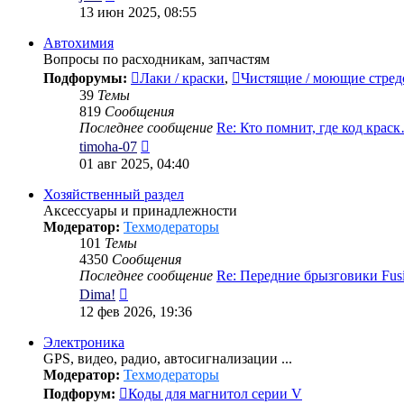
к
13 июн 2025, 08:55
последнему
сообщению
Автохимия
Вопросы по расходникам, запчастям
Подфорумы:
Лаки / краски
,
Чистящие / моющие стред
39
Темы
819
Сообщения
Последнее сообщение
Re: Кто помнит, где код крас
Перейти
timoha-07
к
01 авг 2025, 04:40
последнему
сообщению
Хозяйственный раздел
Аксессуары и принадлежности
Модератор:
Техмодераторы
101
Темы
4350
Сообщения
Последнее сообщение
Re: Передние брызговики Fu
Перейти
Dima!
к
12 фев 2026, 19:36
последнему
сообщению
Электроника
GPS, видео, радио, автосигнализации ...
Модератор:
Техмодераторы
Подфорум:
Коды для магнитол серии V