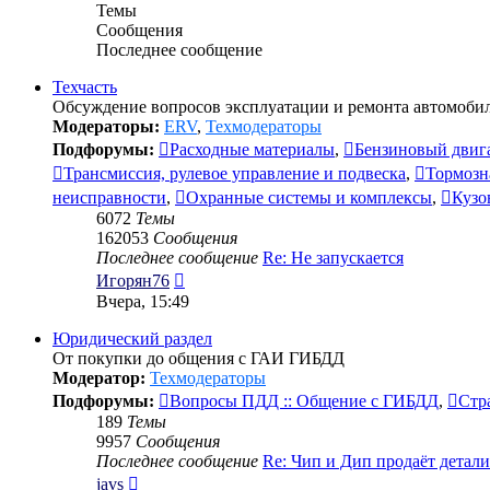
Темы
Сообщения
Последнее сообщение
Техчасть
Обсуждение вопросов эксплуатации и ремонта автомобил
Модераторы:
ERV
,
Техмодераторы
Подфорумы:
Расходные материалы
,
Бензиновый двиг
Трансмиссия, рулевое управление и подвеска
,
Тормозн
неисправности
,
Охранные системы и комплексы
,
Кузо
6072
Темы
162053
Сообщения
Последнее сообщение
Re: Не запускается
Перейти
Игорян76
к
Вчера, 15:49
последнему
сообщению
Юридический раздел
От покупки до общения с ГАИ ГИБДД
Модератор:
Техмодераторы
Подфорумы:
Вопросы ПДД :: Общение с ГИБДД
,
Стр
189
Темы
9957
Сообщения
Последнее сообщение
Re: Чип и Дип продаёт детал
Перейти
javs