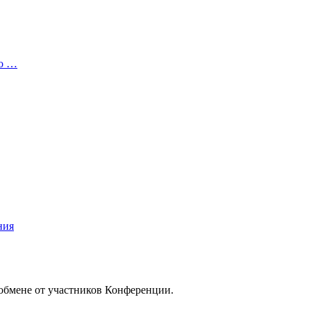
то …
ния
/обмене от участников Конференции.