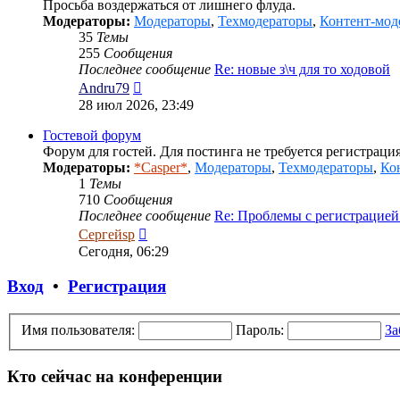
Просьба воздержаться от лишнего флуда.
Модераторы:
Модераторы
,
Техмодераторы
,
Контент-мод
35
Темы
255
Сообщения
Последнее сообщение
Re: новые з\ч для то ходовой
Перейти
Andru79
к
28 июл 2026, 23:49
последнему
сообщению
Гостевой форум
Форум для гостей. Для постинга не требуется регистрация
Модераторы:
*Casper*
,
Модераторы
,
Техмодераторы
,
Ко
1
Темы
710
Сообщения
Последнее сообщение
Re: Проблемы с регистрацие
Перейти
Сергейsp
к
Сегодня, 06:29
последнему
сообщению
Вход
•
Регистрация
Имя пользователя:
Пароль:
За
Кто сейчас на конференции