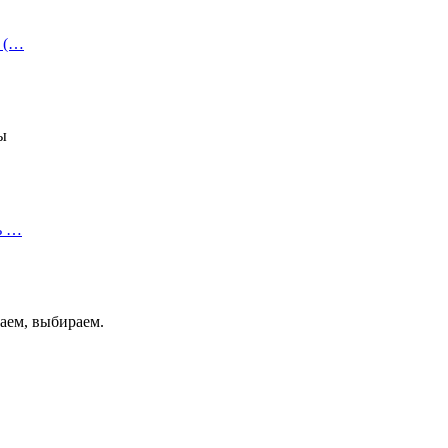
и (…
ы
ь …
аем, выбираем.