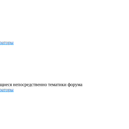
раторы
ющиеся непосредственно тематики форума
раторы