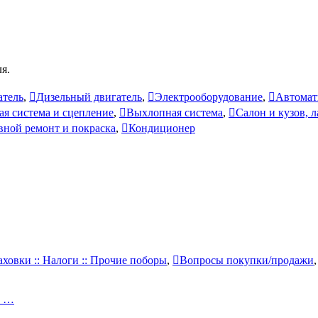
я.
атель
,
Дизельный двигатель
,
Электрооборудование
,
Автомат
ая система и сцепление
,
Выхлопная система
,
Салон и кузов, 
вной ремонт и покраска
,
Кондиционер
аховки :: Налоги :: Прочие поборы
,
Вопросы покупки/продажи
и …