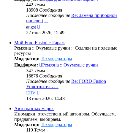
442
Темы
18908
Сообщения
Последнее сообщение
Re: Замена приборной
панели (…
Перейти
angst
к
22 июл 2026, 15:49
последнему
сообщению
Мой Ford Fusion :: Гараж
Ремзона :: Очумелые ручки :: Ссылки на полезные
ресурсы
Модератор:
Техмодераторы
Подфорум:
Ремзона :: Очумелые ручки
347
Темы
16676
Сообщения
Последнее сообщение
Re: FORD Fusion
Уплотнитель …
Перейти
ERV
к
13 июн 2026, 14:48
последнему
сообщению
Авто разных марок
Иномарки, отечественный автопром. Обсуждаем,
предлагаем, выбираем.
Модератор:
Техмодераторы
119
Темы