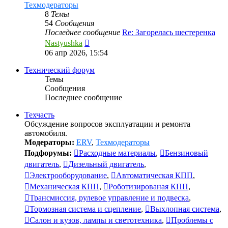
Техмодераторы
8
Темы
54
Сообщения
Последнее сообщение
Re: Загорелась шестеренка
Перейти
Nastyushka
к
06 апр 2026, 15:54
последнему
сообщению
Технический форум
Темы
Сообщения
Последнее сообщение
Техчасть
Обсуждение вопросов эксплуатации и ремонта
автомобиля.
Модераторы:
ERV
,
Техмодераторы
Подфорумы:
Расходные материалы
,
Бензиновый
двигатель
,
Дизельный двигатель
,
Электрооборудование
,
Автоматическая КПП
,
Механическая КПП
,
Роботизированая КПП
,
Трансмиссия, рулевое управление и подвеска
,
Тормозная система и сцепление
,
Выхлопная система
,
Салон и кузов, лампы и светотехника
,
Проблемы с