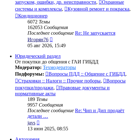
запуском, ошибки, др. неисправности
,
Охранные
системы и комплексы
,
Кузовной ремонт и покраска
,
Кондиционер
6072
Темы
162053
Сообщения
Последнее сообщение
Re: Не запускается
Перейти
Игорян76
к
05 авг 2026, 15:49
последнему
сообщению
Юридический раздел
От покупки до общения с ГАИ ГИБДД
Модератор:
Техмодераторы
Подфорумы:
Вопросы ПДД :: Общение с ГИБДД
,
Страховки :: Налоги :: Прочие поборы
,
Вопросы
покупки/продажи
,
Правовые документы и
нормативные акты
189
Темы
9957
Сообщения
Последнее сообщение
Re: Чип и Дип продаёт
детали …
Перейти
javs
к
13 июн 2025, 08:55
последнему
сообщению
Автохимия