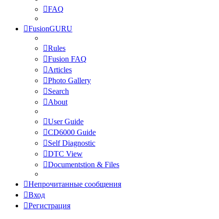
FAQ
FusionGURU
Rules
Fusion FAQ
Articles
Photo Gallery
Search
About
User Guide
CD6000 Guide
Self Diagnostic
DTC View
Documentstion & Files
Непрочитанные сообщения
Вход
Регистрация