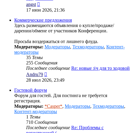
Перейти
angst
к
17 июн 2026, 21:36
последнему
сообщению
Коммерческие предложения
Здесь размещаются объявления о купле/продаже/
дарении/обмене от участников Конференции.
Просьба воздержаться от лишнего флуда.
Модераторы:
Модераторы
,
Техмодераторы
,
Контент-
модераторы
35
Темы
255
Сообщения
Последнее сообщение
Re: новые з\ч для то ходовой
Перейти
Andru79
к
28 июл 2026, 23:49
последнему
сообщению
Гостевой форум
Форум для гостей. Для постинга не требуется
регистрация.
Модераторы:
*Casper*
,
Модераторы
,
Техмодераторы
,
Контент-модераторы
1
Темы
710
Сообщения
Последнее сообщение
Re: Проблемы с
регистрацией (…