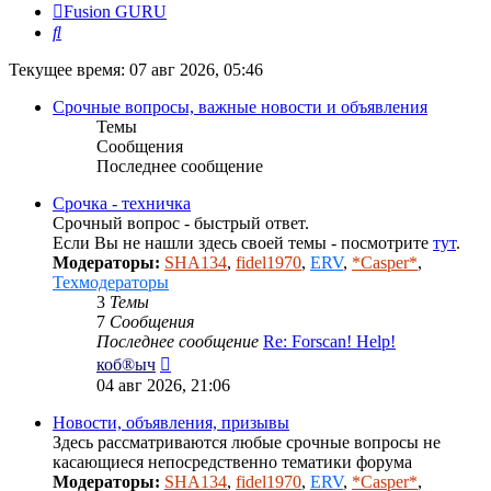
Fusion GURU
Поиск
Текущее время: 07 авг 2026, 05:46
Срочные вопросы, важные новости и объявления
Темы
Сообщения
Последнее сообщение
Срочка - техничка
Срочный вопрос - быстрый ответ.
Если Вы не нашли здесь своей темы - посмотрите
тут
.
Модераторы:
SHA134
,
fidel1970
,
ERV
,
*Casper*
,
Техмодераторы
3
Темы
7
Сообщения
Последнее сообщение
Re: Forscan! Help!
Перейти
коб®ыч
к
04 авг 2026, 21:06
последнему
сообщению
Новости, объявления, призывы
Здесь рассматриваются любые срочные вопросы не
касающиеся непосредственно тематики форума
Модераторы:
SHA134
,
fidel1970
,
ERV
,
*Casper*
,