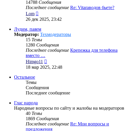
14788
Сообщения
Последнее сообщение
Re: Vitaraводов бьете?
Перейти
Lom
к
26 дек 2025, 23:42
последнему
сообщению
Лудим, паяем
Модератор:
Техмодераторы
15
Темы
1280
Сообщения
Последнее сообщение
Крепежка для телефона
вместо …
Перейти
Himgo11
к
18 мар 2025, 22:48
последнему
сообщению
Остальное
Темы
Сообщения
Последнее сообщение
Глас народа
Народные вопросы по сайту и жалобы на модераторов
40
Темы
1869
Сообщения
Последнее сообщение
Re: Мои вопросы и
предложения