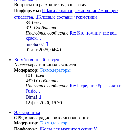
Вопросы по расходникам, запчастям
Подфорумы:
Лаки / краски
,
Чистящие / моющие
стредства
,
Клеевые составы / герметики
39
Темы
819
Сообщения
Последнее сообщение
Re: Кто помнит, где код
краск…
Перейти
timoha-07
к
01 авг 2025, 04:40
последнему
сообщению
Хозяйственный раздел
Аксессуары и принадлежности
Модератор:
Техмодераторы
101
Темы
4350
Сообщения
Последнее сообщение
Re: Передние брызговики
Fusio…
Перейти
Dima!
к
12 фев 2026, 19:36
последнему
сообщению
Электроника
GPS, видео, радио, автосигнализации ...
Модератор:
Техмодераторы
Подфорум:
Коды для магнитол серии V