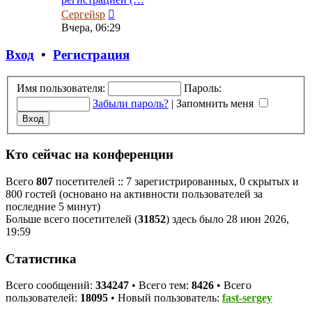
Перейти
Сергейsp
к
Вчера, 06:29
последнему
сообщению
Вход
•
Регистрация
Имя пользователя:
Пароль:
Забыли пароль?
|
Запомнить меня
Кто сейчас на конференции
Всего
807
посетителей :: 7 зарегистрированных, 0 скрытых и
800 гостей (основано на активности пользователей за
последние 5 минут)
Больше всего посетителей (
31852
) здесь было 28 июн 2026,
19:59
Статистика
Всего сообщений:
334247
• Всего тем:
8426
• Всего
пользователей:
18095
• Новый пользователь:
fast-sergey