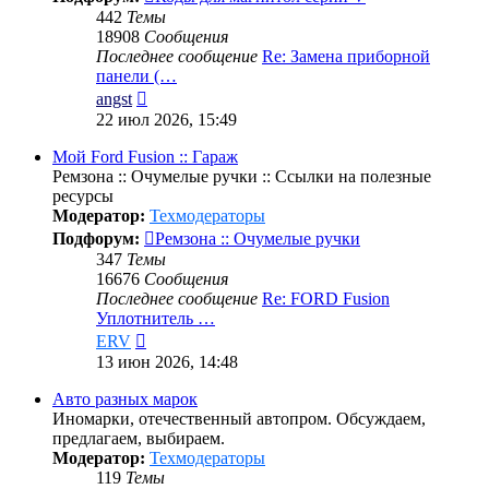
442
Темы
18908
Сообщения
Последнее сообщение
Re: Замена приборной
панели (…
Перейти
angst
к
22 июл 2026, 15:49
последнему
сообщению
Мой Ford Fusion :: Гараж
Ремзона :: Очумелые ручки :: Ссылки на полезные
ресурсы
Модератор:
Техмодераторы
Подфорум:
Ремзона :: Очумелые ручки
347
Темы
16676
Сообщения
Последнее сообщение
Re: FORD Fusion
Уплотнитель …
Перейти
ERV
к
13 июн 2026, 14:48
последнему
сообщению
Авто разных марок
Иномарки, отечественный автопром. Обсуждаем,
предлагаем, выбираем.
Модератор:
Техмодераторы
119
Темы