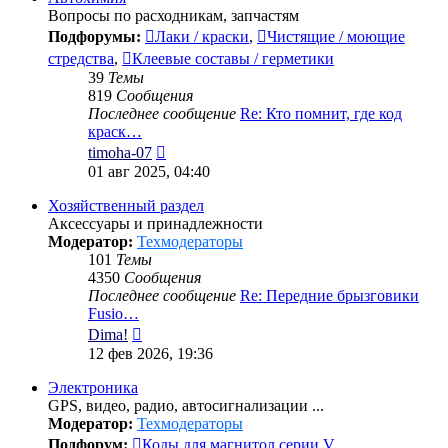
Вопросы по расходникам, запчастям
Подфорумы:
Лаки / краски
,
Чистящие / моющие
стредства
,
Клеевые составы / герметики
39
Темы
819
Сообщения
Последнее сообщение
Re: Кто помнит, где код
краск…
Перейти
timoha-07
к
01 авг 2025, 04:40
последнему
сообщению
Хозяйственный раздел
Аксессуары и принадлежности
Модератор:
Техмодераторы
101
Темы
4350
Сообщения
Последнее сообщение
Re: Передние брызговики
Fusio…
Перейти
Dima!
к
12 фев 2026, 19:36
последнему
сообщению
Электроника
GPS, видео, радио, автосигнализации ...
Модератор:
Техмодераторы
Подфорум:
Коды для магнитол серии V