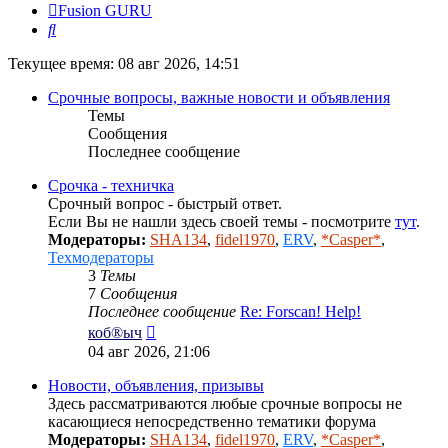
Fusion GURU
Поиск
Текущее время: 08 авг 2026, 14:51
Срочные вопросы, важные новости и объявления
Темы
Сообщения
Последнее сообщение
Срочка - техничка
Срочный вопрос - быстрый ответ.
Если Вы не нашли здесь своей темы - посмотрите
тут
.
Модераторы:
SHA134
,
fidel1970
,
ERV
,
*Casper*
,
Техмодераторы
3
Темы
7
Сообщения
Последнее сообщение
Re: Forscan! Help!
Перейти
коб®ыч
к
04 авг 2026, 21:06
последнему
сообщению
Новости, объявления, призывы
Здесь рассматриваются любые срочные вопросы не
касающиеся непосредственно тематики форума
Модераторы:
SHA134
,
fidel1970
,
ERV
,
*Casper*
,