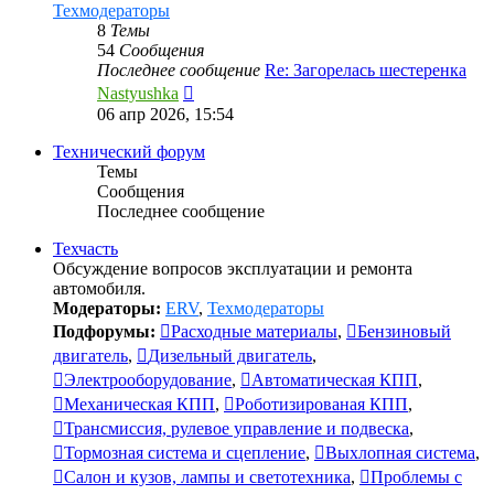
Техмодераторы
8
Темы
54
Сообщения
Последнее сообщение
Re: Загорелась шестеренка
Перейти
Nastyushka
к
06 апр 2026, 15:54
последнему
сообщению
Технический форум
Темы
Сообщения
Последнее сообщение
Техчасть
Обсуждение вопросов эксплуатации и ремонта
автомобиля.
Модераторы:
ERV
,
Техмодераторы
Подфорумы:
Расходные материалы
,
Бензиновый
двигатель
,
Дизельный двигатель
,
Электрооборудование
,
Автоматическая КПП
,
Механическая КПП
,
Роботизированая КПП
,
Трансмиссия, рулевое управление и подвеска
,
Тормозная система и сцепление
,
Выхлопная система
,
Салон и кузов, лампы и светотехника
,
Проблемы с