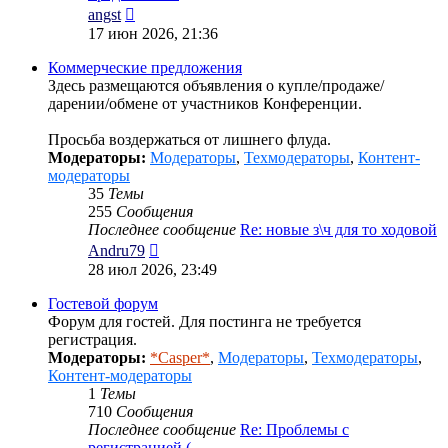
Перейти
angst
к
17 июн 2026, 21:36
последнему
сообщению
Коммерческие предложения
Здесь размещаются объявления о купле/продаже/
дарении/обмене от участников Конференции.
Просьба воздержаться от лишнего флуда.
Модераторы:
Модераторы
,
Техмодераторы
,
Контент-
модераторы
35
Темы
255
Сообщения
Последнее сообщение
Re: новые з\ч для то ходовой
Перейти
Andru79
к
28 июл 2026, 23:49
последнему
сообщению
Гостевой форум
Форум для гостей. Для постинга не требуется
регистрация.
Модераторы:
*Casper*
,
Модераторы
,
Техмодераторы
,
Контент-модераторы
1
Темы
710
Сообщения
Последнее сообщение
Re: Проблемы с
регистрацией (…