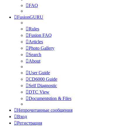
FAQ
FusionGURU
Rules
Fusion FAQ
Articles
Photo Gallery
Search
About
User Guide
CD6000 Guide
Self Diagnostic
DTC View
Documentstion & Files
Непрочитанные сообщения
Вход
Регистрация