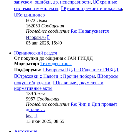
запуском, ошибки, др. неисправности
,
Охранные
системы и комплексы
,
Кузовной ремонт и покраска
,
Кондиционер
6072
Темы
162053
Сообщения
Последнее сообщение
Re: Не запускается
Перейти
Игорян76
к
05 авг 2026, 15:49
последнему
сообщению
Юридический раздел
От покупки до общения с ГАИ ГИБДД
Модератор:
Техмодераторы
Подфорумы:
Вопросы ПДД :: Общение с ГИБДД
,
Страховки :: Налоги :: Прочие поборы
,
Вопросы
покупки/продажи
,
Правовые документы и
нормативные акты
189
Темы
9957
Сообщения
Последнее сообщение
Re: Чип и Дип продаёт
детали …
Перейти
javs
к
13 июн 2025, 08:55
последнему
сообщению
Автохимия