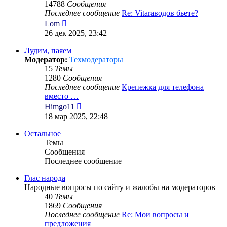
14788
Сообщения
Последнее сообщение
Re: Vitaraводов бьете?
Перейти
Lom
к
26 дек 2025, 23:42
последнему
сообщению
Лудим, паяем
Модератор:
Техмодераторы
15
Темы
1280
Сообщения
Последнее сообщение
Крепежка для телефона
вместо …
Перейти
Himgo11
к
18 мар 2025, 22:48
последнему
сообщению
Остальное
Темы
Сообщения
Последнее сообщение
Глас народа
Народные вопросы по сайту и жалобы на модераторов
40
Темы
1869
Сообщения
Последнее сообщение
Re: Мои вопросы и
предложения