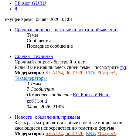
Fusion GURU
Поиск
Текущее время: 08 авг 2026, 07:01
Срочные вопросы, важные новости и объявления
Темы
Сообщения
Последнее сообщение
Срочка - техничка
Срочный вопрос - быстрый ответ.
Если Вы не нашли здесь своей темы - посмотрите
тут
.
Модераторы:
SHA134
,
fidel1970
,
ERV
,
*Casper*
,
Техмодераторы
3
Темы
7
Сообщения
Последнее сообщение
Re: Forscan! Help!
Перейти
коб®ыч
к
04 авг 2026, 21:06
последнему
сообщению
Новости, объявления, призывы
Здесь рассматриваются любые срочные вопросы не
касающиеся непосредственно тематики форума
Модераторы:
SHA134
,
fidel1970
,
ERV
,
*Casper*
,