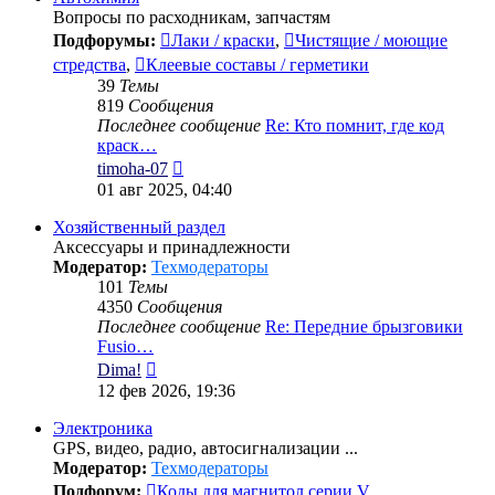
Вопросы по расходникам, запчастям
Подфорумы:
Лаки / краски
,
Чистящие / моющие
стредства
,
Клеевые составы / герметики
39
Темы
819
Сообщения
Последнее сообщение
Re: Кто помнит, где код
краск…
Перейти
timoha-07
к
01 авг 2025, 04:40
последнему
сообщению
Хозяйственный раздел
Аксессуары и принадлежности
Модератор:
Техмодераторы
101
Темы
4350
Сообщения
Последнее сообщение
Re: Передние брызговики
Fusio…
Перейти
Dima!
к
12 фев 2026, 19:36
последнему
сообщению
Электроника
GPS, видео, радио, автосигнализации ...
Модератор:
Техмодераторы
Подфорум:
Коды для магнитол серии V