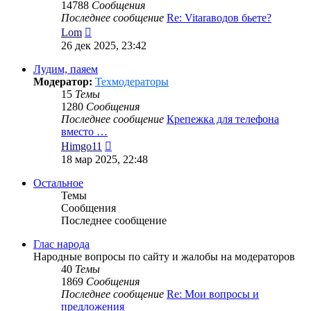
14788
Сообщения
Последнее сообщение
Re: Vitaraводов бьете?
Перейти
Lom
к
26 дек 2025, 23:42
последнему
сообщению
Лудим, паяем
Модератор:
Техмодераторы
15
Темы
1280
Сообщения
Последнее сообщение
Крепежка для телефона
вместо …
Перейти
Himgo11
к
18 мар 2025, 22:48
последнему
сообщению
Остальное
Темы
Сообщения
Последнее сообщение
Глас народа
Народные вопросы по сайту и жалобы на модераторов
40
Темы
1869
Сообщения
Последнее сообщение
Re: Мои вопросы и
предложения