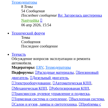
Техмодераторы
8
Темы
54
Сообщения
Последнее сообщение
Re: Загорелась шестеренка
Перейти
Nastyushka
к
06 апр 2026, 15:54
последнему
сообщению
Технический форум
Темы
Сообщения
Последнее сообщение
Техчасть
Обсуждение вопросов эксплуатации и ремонта
автомобиля.
Модераторы:
ERV
,
Техмодераторы
Подфорумы:
Расходные материалы
,
Бензиновый
двигатель
,
Дизельный двигатель
,
Электрооборудование
,
Автоматическая КПП
,
Механическая КПП
,
Роботизированая КПП
,
Трансмиссия, рулевое управление и подвеска
,
Тормозная система и сцепление
,
Выхлопная система
,
Салон и кузов, лампы и светотехника
,
Проблемы с