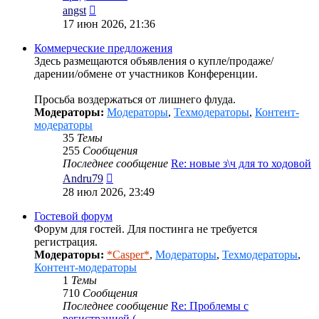
Перейти
angst
к
17 июн 2026, 21:36
последнему
сообщению
Коммерческие предложения
Здесь размещаются объявления о купле/продаже/
дарении/обмене от участников Конференции.
Просьба воздержаться от лишнего флуда.
Модераторы:
Модераторы
,
Техмодераторы
,
Контент-
модераторы
35
Темы
255
Сообщения
Последнее сообщение
Re: новые з\ч для то ходовой
Перейти
Andru79
к
28 июл 2026, 23:49
последнему
сообщению
Гостевой форум
Форум для гостей. Для постинга не требуется
регистрация.
Модераторы:
*Casper*
,
Модераторы
,
Техмодераторы
,
Контент-модераторы
1
Темы
710
Сообщения
Последнее сообщение
Re: Проблемы с
регистрацией (…