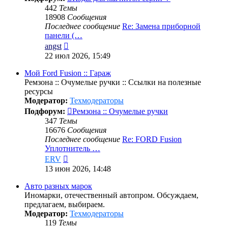
442
Темы
18908
Сообщения
Последнее сообщение
Re: Замена приборной
панели (…
Перейти
angst
к
22 июл 2026, 15:49
последнему
сообщению
Мой Ford Fusion :: Гараж
Ремзона :: Очумелые ручки :: Ссылки на полезные
ресурсы
Модератор:
Техмодераторы
Подфорум:
Ремзона :: Очумелые ручки
347
Темы
16676
Сообщения
Последнее сообщение
Re: FORD Fusion
Уплотнитель …
Перейти
ERV
к
13 июн 2026, 14:48
последнему
сообщению
Авто разных марок
Иномарки, отечественный автопром. Обсуждаем,
предлагаем, выбираем.
Модератор:
Техмодераторы
119
Темы