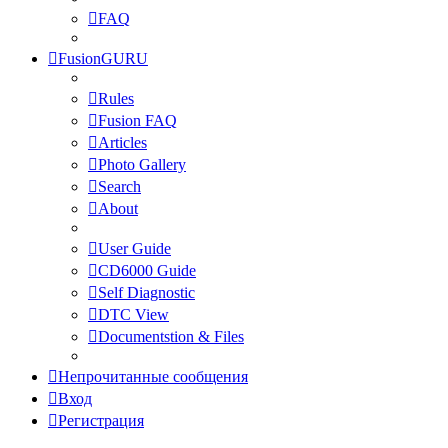
FAQ
FusionGURU
Rules
Fusion FAQ
Articles
Photo Gallery
Search
About
User Guide
CD6000 Guide
Self Diagnostic
DTC View
Documentstion & Files
Непрочитанные сообщения
Вход
Регистрация