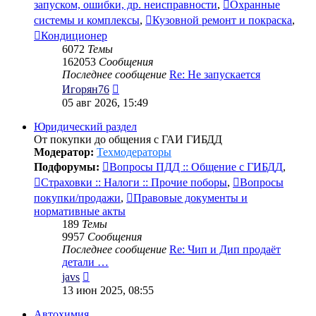
запуском, ошибки, др. неисправности
,
Охранные
системы и комплексы
,
Кузовной ремонт и покраска
,
Кондиционер
6072
Темы
162053
Сообщения
Последнее сообщение
Re: Не запускается
Перейти
Игорян76
к
05 авг 2026, 15:49
последнему
сообщению
Юридический раздел
От покупки до общения с ГАИ ГИБДД
Модератор:
Техмодераторы
Подфорумы:
Вопросы ПДД :: Общение с ГИБДД
,
Страховки :: Налоги :: Прочие поборы
,
Вопросы
покупки/продажи
,
Правовые документы и
нормативные акты
189
Темы
9957
Сообщения
Последнее сообщение
Re: Чип и Дип продаёт
детали …
Перейти
javs
к
13 июн 2025, 08:55
последнему
сообщению
Автохимия