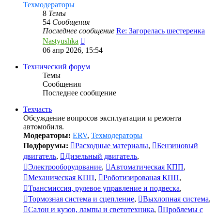
Техмодераторы
8
Темы
54
Сообщения
Последнее сообщение
Re: Загорелась шестеренка
Перейти
Nastyushka
к
06 апр 2026, 15:54
последнему
сообщению
Технический форум
Темы
Сообщения
Последнее сообщение
Техчасть
Обсуждение вопросов эксплуатации и ремонта
автомобиля.
Модераторы:
ERV
,
Техмодераторы
Подфорумы:
Расходные материалы
,
Бензиновый
двигатель
,
Дизельный двигатель
,
Электрооборудование
,
Автоматическая КПП
,
Механическая КПП
,
Роботизированая КПП
,
Трансмиссия, рулевое управление и подвеска
,
Тормозная система и сцепление
,
Выхлопная система
,
Салон и кузов, лампы и светотехника
,
Проблемы с