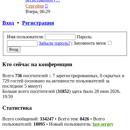
Перейти
Сергейsp
к
Вчера, 06:29
последнему
сообщению
Вход
•
Регистрация
Имя пользователя:
Пароль:
Забыли пароль?
|
Запомнить меня
Кто сейчас на конференции
Всего
736
посетителей :: 7 зарегистрированных, 0 скрытых и
729 гостей (основано на активности пользователей за
последние 5 минут)
Больше всего посетителей (
31852
) здесь было 28 июн 2026,
19:59
Статистика
Всего сообщений:
334247
• Всего тем:
8426
• Всего
пользователей:
18095
• Новый пользователь:
fast-sergey