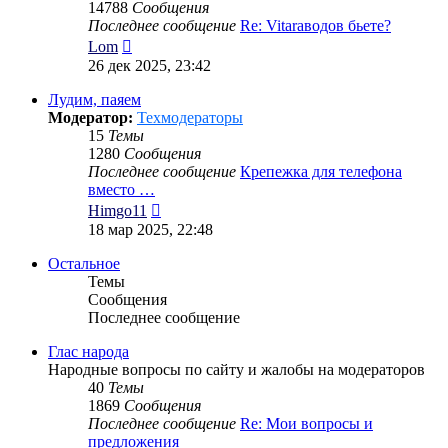
14788
Сообщения
Последнее сообщение
Re: Vitaraводов бьете?
Перейти
Lom
к
26 дек 2025, 23:42
последнему
сообщению
Лудим, паяем
Модератор:
Техмодераторы
15
Темы
1280
Сообщения
Последнее сообщение
Крепежка для телефона
вместо …
Перейти
Himgo11
к
18 мар 2025, 22:48
последнему
сообщению
Остальное
Темы
Сообщения
Последнее сообщение
Глас народа
Народные вопросы по сайту и жалобы на модераторов
40
Темы
1869
Сообщения
Последнее сообщение
Re: Мои вопросы и
предложения