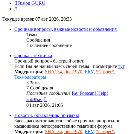
Fusion GURU
Поиск
Текущее время: 07 авг 2026, 20:33
Срочные вопросы, важные новости и объявления
Темы
Сообщения
Последнее сообщение
Срочка - техничка
Срочный вопрос - быстрый ответ.
Если Вы не нашли здесь своей темы - посмотрите
тут
.
Модераторы:
SHA134
,
fidel1970
,
ERV
,
*Casper*
,
Техмодераторы
3
Темы
7
Сообщения
Последнее сообщение
Re: Forscan! Help!
Перейти
коб®ыч
к
04 авг 2026, 21:06
последнему
сообщению
Новости, объявления, призывы
Здесь рассматриваются любые срочные вопросы не
касающиеся непосредственно тематики форума
Модераторы:
SHA134
,
fidel1970
,
ERV
,
*Casper*
,