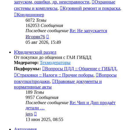
запуском, ошибки, др. неисправности
,
Охранные
системы и комплексы
,
Кузовной ремонт и покраска
,
Кондиционер
6072
Темы
162053
Сообщения
Последнее сообщение
Re: Не запускается
Перейти
Игорян76
к
05 авг 2026, 15:49
последнему
сообщению
Юридический раздел
От покупки до общения с ГАИ ГИБДД
Модератор:
Техмодераторы
Подфорумы:
Вопросы ПДД :: Общение с ГИБДД
,
Страховки :: Налоги :: Прочие поборы
,
Вопросы
покупки/продажи
,
Правовые документы и
нормативные акты
189
Темы
9957
Сообщения
Последнее сообщение
Re: Чип и Дип продаёт
детали …
Перейти
javs
к
13 июн 2025, 08:55
последнему
сообщению
Автохимия