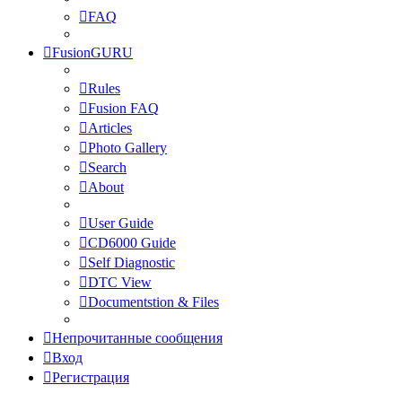
FAQ
FusionGURU
Rules
Fusion FAQ
Articles
Photo Gallery
Search
About
User Guide
CD6000 Guide
Self Diagnostic
DTC View
Documentstion & Files
Непрочитанные сообщения
Вход
Регистрация