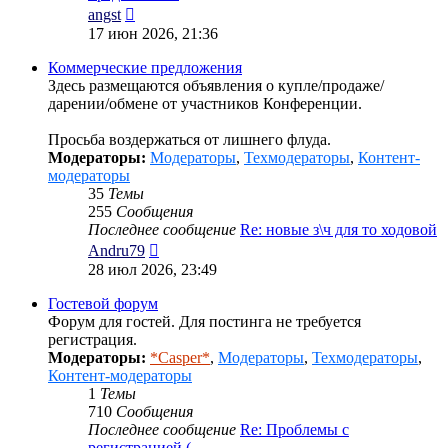
Перейти
angst
к
17 июн 2026, 21:36
последнему
сообщению
Коммерческие предложения
Здесь размещаются объявления о купле/продаже/
дарении/обмене от участников Конференции.
Просьба воздержаться от лишнего флуда.
Модераторы:
Модераторы
,
Техмодераторы
,
Контент-
модераторы
35
Темы
255
Сообщения
Последнее сообщение
Re: новые з\ч для то ходовой
Перейти
Andru79
к
28 июл 2026, 23:49
последнему
сообщению
Гостевой форум
Форум для гостей. Для постинга не требуется
регистрация.
Модераторы:
*Casper*
,
Модераторы
,
Техмодераторы
,
Контент-модераторы
1
Темы
710
Сообщения
Последнее сообщение
Re: Проблемы с
регистрацией (…