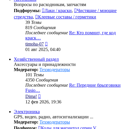
Вопросы по расходникам, запчастям
Подфорумы:
Лаки / краски
,
Чистящие / моющие
стредства
,
Клеевые составы / герметики
39
Темы
819
Сообщения
Последнее сообщение
Re: Кто помнит, где код
краск…
Перейти
timoha-07
к
01 авг 2025, 04:40
последнему
сообщению
Хозяйственный раздел
Аксессуары и принадлежности
Модератор:
Техмодераторы
101
Темы
4350
Сообщения
Последнее сообщение
Re: Передние брызговики
Fusio…
Перейти
Dima!
к
12 фев 2026, 19:36
последнему
сообщению
Электроника
GPS, видео, радио, автосигнализации ...
Модератор:
Техмодераторы
Подфорум:
Коды для магнитол серии V