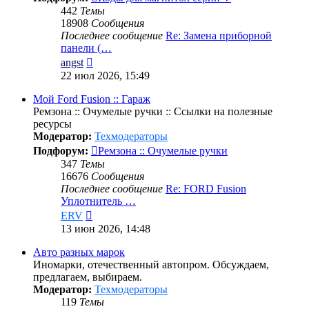
442
Темы
18908
Сообщения
Последнее сообщение
Re: Замена приборной
панели (…
Перейти
angst
к
22 июл 2026, 15:49
последнему
сообщению
Мой Ford Fusion :: Гараж
Ремзона :: Очумелые ручки :: Ссылки на полезные
ресурсы
Модератор:
Техмодераторы
Подфорум:
Ремзона :: Очумелые ручки
347
Темы
16676
Сообщения
Последнее сообщение
Re: FORD Fusion
Уплотнитель …
Перейти
ERV
к
13 июн 2026, 14:48
последнему
сообщению
Авто разных марок
Иномарки, отечественный автопром. Обсуждаем,
предлагаем, выбираем.
Модератор:
Техмодераторы
119
Темы